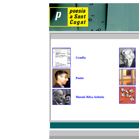
Graella
Poetes
Marató Riba-Arderiu