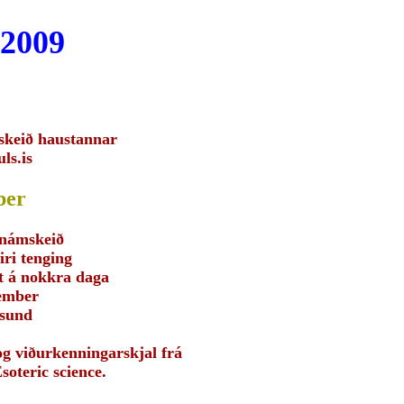
2009
skeið haustannar
uls.is
ber
námskeið
iri tenging
st á nokkra daga
tember
sund
og viðurkenningarskjal frá
soteric science.