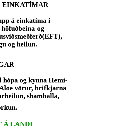
 EINKATÍMAR
pp á einkatíma í
 höfuðbeina-og
kusviðsmeðferð(EFT),
u og heilun.
GAR
il hópa og kynna Hemi-
Aloe vörur, hrifkjarna
arheilun, shamballa,
rkun.
 Á LANDI