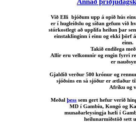
Annað þriðjudagsk
Við Elli bjóðum upp á opið hús einu
er í hugleiðslu og síðan gefum við hv
stórkostlegt að upplifa heilun þar s
einstaklinginn í einu og ekki þörf
einn.
Takið endilega með
Allir eru velkomnir og engin fyrri re
er nauðsyn
Gjaldið verður 500 krónur og rennu
sjóðsins en sá sjóður er ætlaður ti
Afríku og v
Meðal
þess
sem gert hefur verið hing
MD í Gambíu, Kongó og Ka
munaðarleysingja hæli í Gambí
heilunarmiðstöð sett 