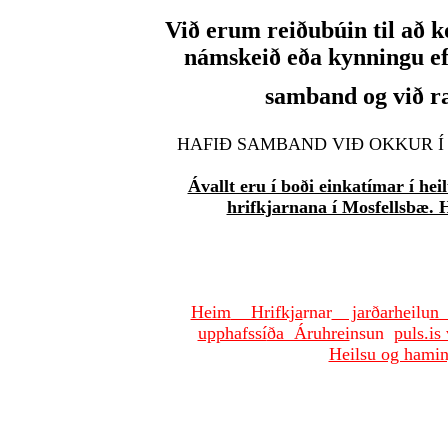
Við erum reiðubúin til að k
námskeið eða kynningu ef 
samband og við 
HAFIÐ SAMBAND VIÐ OKKUR Í 
Ávallt eru í boði einkatímar í hei
hrifkjarnana í Mosfellsbæ. 
Heim
Hrifkja
rnar
jarðarhe
ilu
n 
upphafssí
ða Áruhrei
nsun
puls.is
Heilsu og hamin