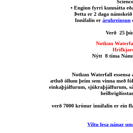
Scienc
• Enginn fyrri kunnátta eð
Þetta er 2 daga námskeið
Innifalin er
áruhreinsun
Verð 25 þú
Notkun Waterfal
Hrifkjar
Nýtt 8 tíma Náms
Notkun Waterfall essensa 
ætluð öllum þeim sem vinna með fó
einkaþjálfurum, sjúkraþjálfurum, 
heilbrigðisstar
verð 7000 krónur innifalin er ein f
Viltu lesa nánar u