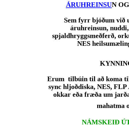
ÁRUHREINSU
N OG
Sem fyrr bjóðum við u
áruhreinsun, nuddi,
spjaldhryggsmeðferð, or
NES heilsumæling
KYNNIN
Erum tilbúin til að koma t
sync hljoðdiska, NES, FLP 
okkar eða fræða um jarð
mahatma o
NÁMSKEIÐ ÚT