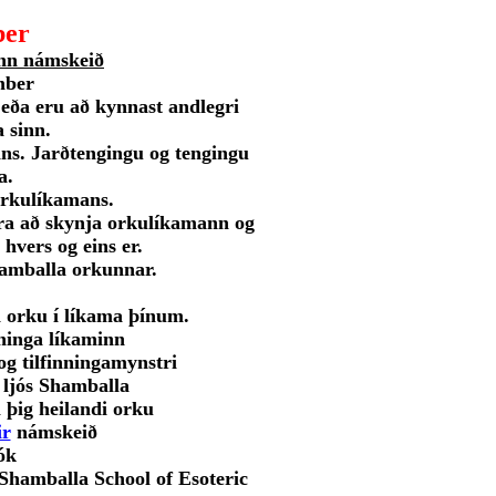
er
nn námskeið
mber
 eða eru að kynnast andlegri
a sinn.
ns. Jarðtengingu og tengingu
a.
orkulíkamans.
æra að skynja orkulíkamann og
 hvers og eins er.
amballa orkunnar.
a orku í líkama þínum.
nninga líkaminn
g tilfinningamynstri
s ljós Shamballa
 þig heilandi orku
ir
námskeið
ók
 Shamballa School of Esoteric