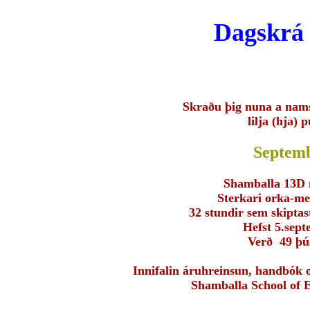
Dagskrá
Skraðu þig nuna a nam
lilja (hja) p
Septem
Shamballa 13D 
Sterkari orka-me
32 stundir sem skipta
Hefst 5.sep
Verð 49 þú
Innifalin áruhreinsun, handbók 
Shamballa School of E