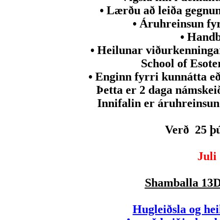
• Lærðu að leiða gegnum
• Áruhreinsun fy
• Hand
• Heilunar viðurkenninga
School of Esote
• Enginn fyrri kunnátta e
Þetta er 2 daga námskeið
Innifalin er áruhreins
Verð 25 þ
Juli
Shamballa 13D
Hugleiðsla og hei