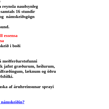
e
a reynsla nauðsynleg
 samtals 16 stundir
og námskeiðsgögn
sund.
l essensa
na
keið i boði
á meðferðarstofunni
lk jafnt græðurum, heilurum,
sálfræðingum, læknum og öðru
fsfólki.
laska af áruhreinsunar sprayi
m námskeiðin?