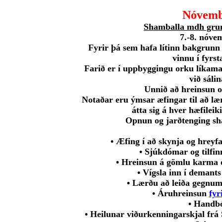
Nóvemb
Shamballa mdh gru
7.-8. nóve
Fyrir þá sem hafa lítinn bakgrunn
vinnu í fyrst
Farið er í uppbyggingu orku líkama
við sálin
Unnið að hreinsun 
Notaðar eru ýmsar æfingar til að l
átta sig á hver hæfileiki
Opnun og jarðtenging sh
• Æfing í að skynja og hreyf
• Sjúkdómar og tilfi
• Hreinsun á gömlu karma o
• Vígsla inn í demant
• Lærðu að leiða gegnum
• Áruhreinsun
fyr
• Handb
• Heilunar viðurkenningarskjal frá