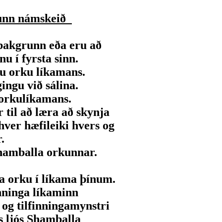
unn námskeið
 bakgrunn eða eru að
u í fyrsta sinn.
u orku líkamans.
ingu við sálina.
 orkulíkamans.
til að læra að skynja
hver hæfileiki hvers og
.
hamballa orkunnar.
fa orku í líkama þínum.
nninga líkaminn
og tilfinningamynstri
s ljós Shamballa