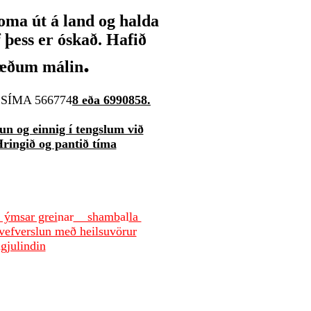
oma út á land og halda
þess er óskað. Hafið
.
ræðum málin
SÍMA 566774
8 eða 6990858.
lun og einnig í tengslum við
Hringið og pantið tíma
ýmsar grei
nar
shamb
al
la
 vefverslun með heilsuvörur
gjulindin