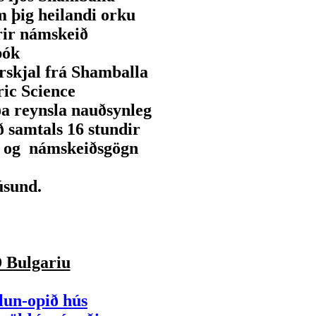
 þig heilandi orku
rir námskeið
bók
rskjal frá Shamballa
ric Science
ða reynsla nauðsynleg
 samtals 16 stundir
un og námskeiðsgögn
úsund.
 Bulgariu
lun-opið hús