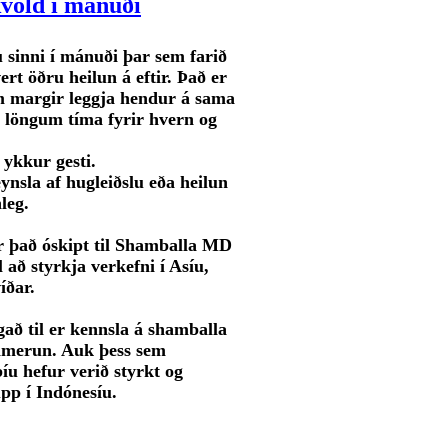
völd í mánuði
 sinni í mánuði þar sem farið
ert öðru heilun á eftir. Það er
em margir leggja hendur á sama
 á löngum tíma fyrir hvern og
 ykkur gesti.
ynsla af hugleiðslu eða heilun
leg.
r það óskipt til Shamballa MD
l að styrkja verkefni í Asíu,
íðar.
að til er kennsla á shamballa
merun. Auk þess sem
u hefur verið styrkt og
upp í Indónesíu.