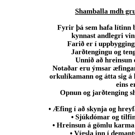
Shamballa mdh gr
Fyrir þá sem hafa lítinn
kynnast andlegri vinn
Farið er í uppbygging
Jarðtengingu og teng
Unnið að hreinsun
Notaðar eru ýmsar æfingar 
orkulíkamann og átta sig á 
eins er
Opnun og jarðtenging s
• Æfing í að skynja og hrey
• Sjúkdómar og tilfi
• Hreinsun á gömlu karma 
• Vígsla inn í demant