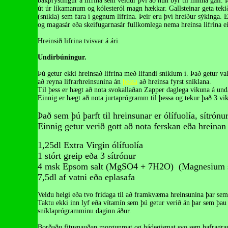
bakþrýstingur á lifrina sem veldur því að hún býr til minna gall. 
út úr líkamanum og kólesteról magn hækkar. Gallsteinar geta tekið
(sníkla) sem fara í gegnum lifrina. Þeir eru því hreiður sýkinga.
og magasár eða skeifugarnasár fullkomlega nema hreinsa lifrina ei
Hreinsið lifrina tvisvar á ári.
Undirbúningur.
Þú getur ekki hreinsað lifrina með lifandi sníklum í. Það getur 
að reyna lifrarhreinsunina án
þessa
að hreinsa fyrst sníklana.
Til þess er hægt að nota svokallaðan Zapper daglega vikuna á und
Einnig er hægt að nota jurtaprógramm til þessa og tekur það 3 vik
Það sem þú þarft til hreinsunar er ólífuolía, sítrón
Einnig getur verið gott að nota ferskan eða hreinan
1,25dl Extra Virgin ólífuolía
1 stórt greip eða 3 sítrónur
4 msk Epsom salt (MgSO4 + 7H2O) (Magnesium s
7,5dl af vatni eða eplasafa
Veldu helgi eða tvo frídaga til að framkvæma hreinsunina þar sem g
Taktu ekki inn lyf eða vítamín sem þú getur verið án þar sem þa
sníklaprógramminu daginn áður.
Borðaðu fitusnauðan morgunmat og hádegismat svo sem hafragrau