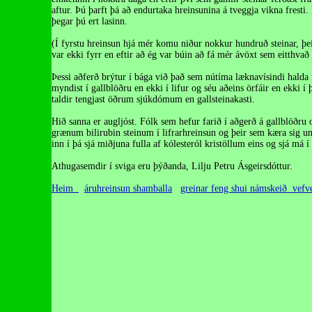
aftur. Þú þarft þá að endurtaka hreinsunina á tveggja vikna frest
þegar þú ert lasinn.
(Í fyrstu hreinsun hjá mér komu niður nokkur hundruð steinar, þe
var ekki fyrr en eftir að ég var búin að fá mér ávöxt sem eitthvað 
Þessi aðferð brýtur í bága við það sem nútíma læknavísindi halda f
myndist í gallblöðru en ekki í lifur og séu aðeins örfáir en ekki í 
taldir tengjast öðrum sjúkdómum en gallsteinakasti.
Hið sanna er augljóst. Fólk sem hefur farið í aðgerð á gallblöðru 
grænum bilirubin steinum í lifrarhreinsun og þeir sem kæra sig um
inn í þá sjá miðjuna fulla af kólesteról kristöllum eins og sjá má 
Athugasemdir í sviga eru þýðanda, Lilju Petru Ásgeirsdóttur.
Heim
áruhreinsun
shamballa
greinar
feng shui
námskeið
vefv