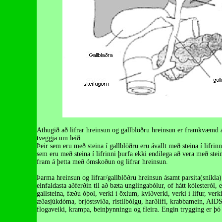
Athugið að lifrar hreinsun og gallblöðru hreinsun er framkvæmd á
tveggja um leið.
Þeir sem eru með steina í gallblöðru eru ávallt með steina í lifrinn
sem eru með steina í lifrinni þurfa ekki endilega að vera með stei
fram á þetta með ómskoðun og lifrar hreinsun.
Þarma hreinsun og lifrar/gallblöðru hreinsun ásamt parsita(sníkla
einfaldasta aðferðin til að bæta unglingabólur, of hátt kólesteról,
gallsteina, fæðu óþol, verki í öxlum, kviðverki, verki í lifur, verk
æðasjúkdóma, brjóstsviða, ristilbólgu, harðlífi, krabbamein, AI
flogaveiki, krampa, beinþynningu og fleira. Engin trygging er þó f