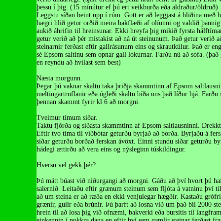
þessu í þig. (15 mínútur ef þú ert veikburða eða aldraður/öldruð)
Leggstu síðan beint upp í rúm. Gott er að leggjast á hliðina með h
hægri hlið getur orðið meira bakflæði af olíunni og valdið þannig 
aukið áhrifin til hreinsunar. Ekki hreyfa þig mikið fyrsta hálftíma
getur verið að þér mistakist að ná út steinunum. Það getur verið a
steinarnir ferðast eftir gallrásunum eins og skrautkúlur. Það er e
sé Epsom saltinu sem opnar gall lokurnar. Farðu nú að sofa. (það 
en reyndu að hvílast sem best)
Næsta morgunn.
Þegar þú vaknar skaltu taka þriðja skammtinn af Epsom saltlausni
meltingartruflanir eða ógleði skaltu bíða uns það líður hjá. Farðu 
þennan skammt fyrir kl 6 að morgni.
Tveimur tímum síðar.
Taktu fjórða og síðasta skammtinn af Epsom saltlausninni. Drekktu
Eftir tvo tíma til viðbótar geturðu byrjað að borða. Byrjaðu á fer
síðar geturðu borðað ferskan ávöxt. Einni stundu síðar geturðu by
hádegi ættirðu að vera eins og nýsleginn túskildingur.
Hversu vel gekk þér?
Þú mátt búast við niðurgangi að morgni. Gáðu að því hvort þú hafi
salernið. Leitaðu eftir grænum steinum sem fljóta á vatninu því til
að um steina er að ræða en ekki venjulegar hægðir. Kastaðu grófri
grænir, gulir eða brúnir. Þú þarft að losna við um það bil 2000 ste
hrein til að losa þig við ofnæmi, bakverki eða bursitis til langfra
einkennin í nokkra daga en eftir því sem gamlir steinar ferðast fr