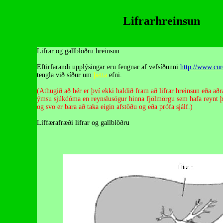
Lifrarhreinsun
Lifrar og gallblöðru hreinsun
Eftirfarandi upplýsingar eru fengnar af vefsíðunni
http://www.cu
tengla við síður um
þetta
efni.
(Athugið að hér er því ekki haldið fram að lifrar hreinsun eða aðr
ýmsu sjúkdóma en reynslusögur hinna fjölmörgu sem hafa reynt þet
og svo er bara að taka eigin afstöðu og eða prófa sjálf.)
Líffærafræði lifrar og gallblöðru