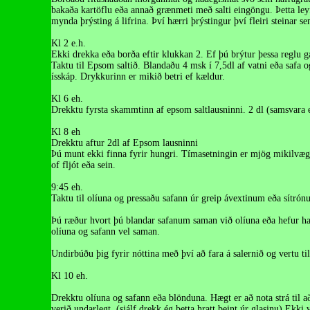
bakaða kartöflu eða annað grænmeti með salti eingöngu. Þetta ley
mynda þrýsting á lifrina. Því hærri þrýstingur því fleiri steinar s
Kl 2 e.h.
Ekki drekka eða borða eftir klukkan 2. Ef þú brýtur þessa reglu gæt
Taktu til Epsom saltið. Blandaðu 4 msk í 7,5dl af vatni eða safa o
ísskáp. Drykkurinn er mikið betri ef kældur.
Kl 6 eh.
Drekktu fyrsta skammtinn af epsom saltlausninni. 2 dl (samsvara e
Kl 8 eh
Drekktu aftur 2dl af Epsom lausninni
Þú munt ekki finna fyrir hungri. Tímasetningin er mjög mikilvæ
of fljót eða sein.
9:45 eh.
Taktu til olíuna og pressaðu safann úr greip ávextinum eða sítrón
Þú ræður hvort þú blandar safanum saman við olíuna eða hefur han
olíuna og safann vel saman.
Undirbúðu þig fyrir nóttina með því að fara á salernið og vertu ti
Kl 10 eh.
Drekktu olíuna og safann eða blönduna. Hægt er að nota strá til 
verið undarlegt. (sjálf drekk ég þetta hratt beint úr glasinu) Ekk