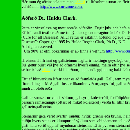
Hér mun ég aðeins tala um eina
aðferð
til lifrarhreinsunar en fleir
vefsíðunni
http://www.curezone.com.
Aðferð Dr. Huldu Clark.
Þetta er vinsælasta og mest notaða aðferðin. Tugir þúsunda hafa
Eftirfarandi texti er að mestu þýddur og endursagður úr bók Dr.
(Cure for all Diseases). Allur réttur er áskilinn höfundi og eða út
Diseases": Copyright 1995 by Hulda Regehr Clark, Ph.D., N.D.
All rights reserved.
Um 90% af efni bókarinnar er að finna á vefnum
http://www.cu
Hreinsun á lifrinni og gallsteinum lagfærir meltingu geysilega en 
Þú getur búist við því að ofnæmi hverfi einnig, meira eftir því se
sé bætir það
einnig
verki í herðum, upphandleggjum og baki. Þú ve
Eitt af hlutverkum lifrarinnar er að framleiða gall. Gall, sem mynda
fitumeltingar. Með galli losnar líkaminn við úrgangsefni, gallrauða
sundrun blóðrauða
Gall er samsett úr vatni, söltum, gallsýru, kólesteróli, fosfólípíð
þessarri samsetningu (oftast of mikið kólesteról) verða til litlir kr
gallstein/gallsteina.
Steinarnir geta verið svartir, rauður, hvítir, grænir eða brúnir. Þeir
miðju hvers steins er klumpur af sýklum sem vísindamenn telja að 
gæti hafa verið upphaf myndunar steinsins. Eftir því sem steinarni