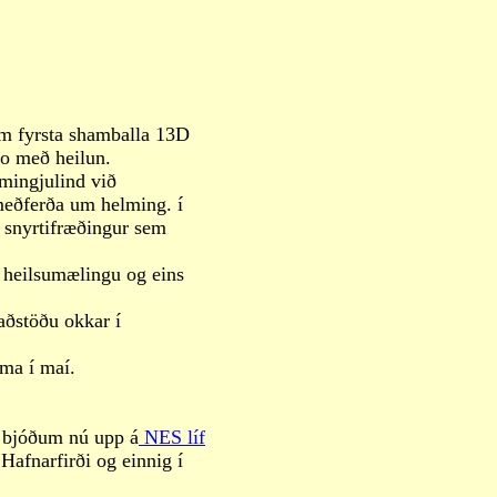
m fyrsta shamballa 13D
o með heilun.
mingjulind við
meðferða um helming. í
r snyrtifræðingur sem
s heilsumælingu og eins
aðstöðu okkar í
ma í maí.
 bjóðum nú upp á
NES líf
Hafnarfirði og einnig í