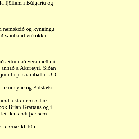
a fjöllum í Búlgaríu og
a namskeið og kynningu
ið samband við okkur
Við ætlum að vera með eitt
annað a Akureyri. Siðan
nyjum hopi shamballa 13D
, Hemi-sync og Pulstæki
tund a stofunni okkar.
bok Brian Grattans og i
lett leikandi þar sem
.februar kl 10 i