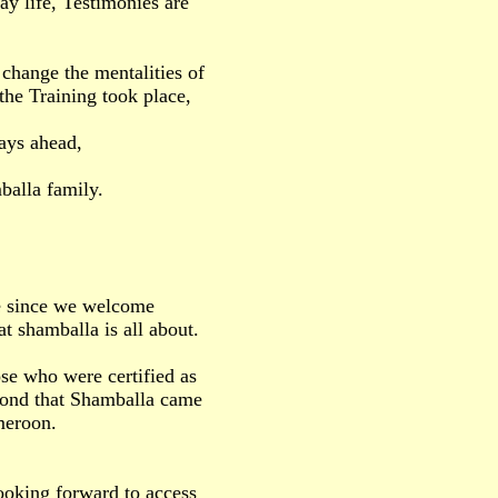
ay life, Testimonies are
 change the mentalities of
he Training took place,
days ahead,
balla family.
me since we welcome
t shamballa is all about.
se who were certified as
pond that Shamballa came
meroon.
looking forward to access