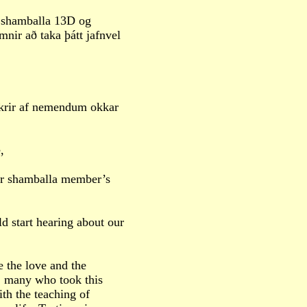
ði shamballa 13D og
nir að taka þátt jafnvel
kkrir af nemendum okkar
,
her shamballa member’s
d start hearing about our
e the love and the
t, many who took this
th the teaching of