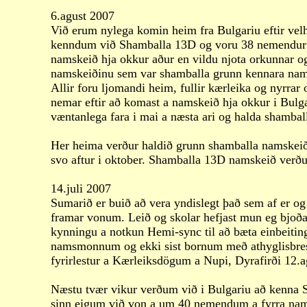
6.agust 2007
Við erum nylega komin heim fra Bulgariu eftir vel
kenndum við Shamballa 13D og voru 38 nemendur þ
namskeið hja okkur aður en vildu njota orkunnar o
namskeiðinu sem var shamballa grunn kennara nam
Allir foru ljomandi heim, fullir kærleika og nyrrar
nemar eftir að komast a namskeið hja okkur i Bul
væntanlega fara i mai a næsta ari og halda shamba
Her heima verður haldið grunn shamballa namskeið
svo aftur i oktober. Shamballa 13D namskeið verðu
14.juli 2007
Sumarið er buið að vera yndislegt það sem af er o
framar vonum. Leið og skolar hefjast mun eg bjoða 
kynningu a notkun Hemi-sync til að bæta einbeitin
namsmonnum og ekki sist bornum með athyglisbre
fyrirlestur a Kærleiksdögum a Nupi, Dyrafirði 12.a
Næstu tvær vikur verðum við i Bulgariu að kenna
sinn eigum við von a um 40 nemendum a fyrra nam