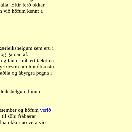
lla. Eftir ferð okkar
m við höfum kennt a
 kærleikshelgum sem eru í
 og gaman af.
s og fáum frábært tækifæri
rirlestra um hin ólíkustu
aðila og ábyrgra þegna í
ærleikshelgum hinum
 desember og höfum
verið
 til sölu frábærar
álpa okkur að vera við