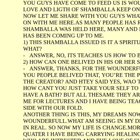
YOU GUYS HAVE COME TO FEED US IS W
LOVE AND LIGTH OF SHAMBALLA KEEP ON
NOW LET ME SHARE WITH YOU GUYS WHA
ON WITH ME HERE.AS MANY PEOPLE HAS 
SHAMBALLA WAS HELD HERE, MANY AND
HAS BEEN COMING UP TO ME.
1) THIS SHAMBALLA ISSUED IS IT A SPIRI
WHAT?
- ANSWER, NO, ITS TEACHES US HOW TO B
2) HOW CAN ONE BELIVED IN HIS OR HER 
- ANSWER, THANKS, FOR THE WOUNDERFU
YOU PEOPLE BELIVED THAT, YOU’RE THE 
THE CREATOR? AND HTEY SAID YES, WAO 
HOW CANT YOU JUST TAKE YOUR SELF TO
HAVE A BATH? BUT ALL THESAME THEY A
ME FOR LECTURES AND I HAVE BEING TE
SIDE WITH OUR FOLD.
ANOTHER THING IS THIS, MY DREAMS NO
WOUNDERFULL.WHAT AM SEEING IN MY 
IN REAL. SO NOW MY LIFE IS CHANGE.M
QUATER I HAVE BEING CARRYING HEALIN