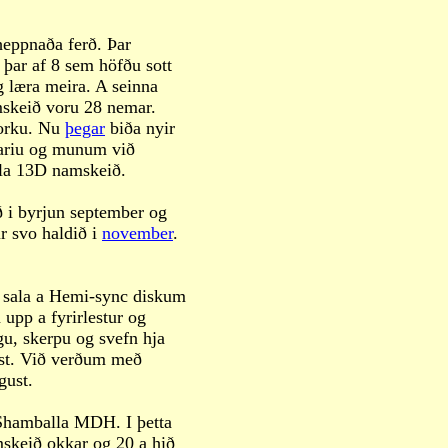
heppnaða ferð. Þar
ar af 8 sem höfðu sott
g læra meira. A seinna
skeið voru 28 nemar.
 orku. Nu
þegar
biða nyir
gariu og munum við
lla 13D namskeið.
 i byrjun september og
r svo haldið i
november
.
g sala a Hemi-sync diskum
upp a fyrirlestur og
gu, skerpu og svefn hja
st. Við verðum með
gust.
 Shamballa MDH. I þetta
skeið okkar og 20 a hið