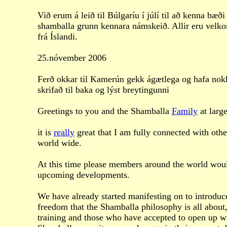
Við erum á leið til Búlgaríu í júlí til að kenna bæ
shamballa grunn kennara námskeið. Allir eru velkom
frá Íslandi.
25.nóvember 2006
Ferð okkar til Kamerún gekk ágætlega og hafa no
skrifað til baka og lýst breytingunni
Greetings to you and the Shamballa
Family
at large
it is
really
great that I am fully connected with ot
world wide.
At this time please members around the world woul
upcoming developments.
We have already started manifesting on to introduc
freedom that the Shamballa philosophy is all abou
training and those who have accepted to open up wi