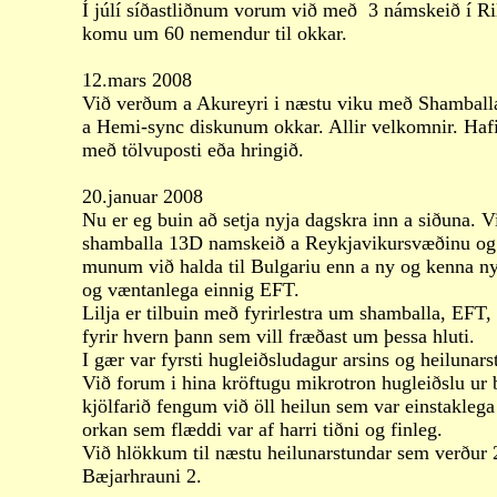
Í júlí síðastliðnum vorum við með 3 námskeið í Ril
komu um 60 nemendur til okkar.
12.mars 2008
Við verðum a Akureyri i næstu viku með Shamball
a Hemi-sync diskunum okkar. Allir velkomnir. Haf
með
tölvuposti
eða hringið.
20.januar 2008
Nu er eg buin að setja nyja dagskra inn a siðuna. 
shamballa 13D namskeið a Reykjavikursvæðinu og 
munum við halda til Bulgariu enn a ny og kenna 
og væntanlega einnig EFT.
Lilja er tilbuin með fyrirlestra um shamballa, EFT
fyrir hvern þann sem vill fræðast um þessa hluti.
I gær var fyrsti hugleiðsludagur arsins og heilunars
Við forum i hina kröftugu mikrotron hugleiðslu ur 
kjölfarið fengum við öll heilun sem var einstaklega 
orkan sem flæddi var af harri tiðni og finleg.
Við hlökkum til næstu heilunarstundar sem verður 2
Bæjarhrauni 2.