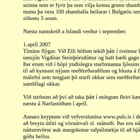
seinna sem er fyrir þa sem vilja kenna grunn shamba
munu þa vera 100 shamballa heilarar i Bulgariu se
siðustu 3 arum.
Næsta namskeið a Islandi verður i september.
1.apríl 2007
Tíminn flýgur. Við Elli höfum tekið þátt í tveimur
umsjón Vigdísar Steinþórsdóttur og haft bæði gagn
Þar erum við í hópi yndislegra starfsmanna ljóssin
til að kynnast nýjum meðferðaraðilum og hlusta á fy
málefni sem tengjast þó starfi okkar sem meðferðar
samfélagi okkar.
Við stefnum að því að taka þátt í mörgum fleiri k
næstu á Narfastöðum í apríl.
Annars keyptum við vefverslunina www.puls.is í
að breyta útliti og vöruúrvali sl. mánuði. Þar eru nú
nátturuvörur auk margskonar rafpúlstækja til að hj
góða heilsu.