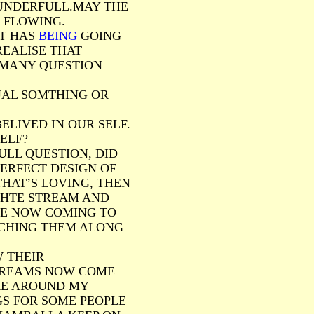
OUNDERFULL.MAY THE
 FLOWING.
T HAS
BEING
GOING
REALISE THAT
 MANY QUESTION
TUAL SOMTHING OR
ELIVED IN OUR SELF.
SELF?
LL QUESTION, DID
PERFECT DESIGN OF
THAT’S LOVING, THEN
 HTE STREAM AND
RE NOW COMING TO
ACHING THEM ALONG
W THEIR
DREAMS NOW COME
ORE AROUND MY
GS FOR SOME PEOPLE