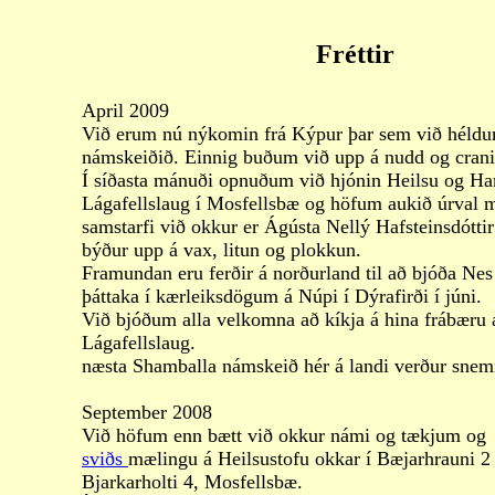
Fréttir
April 2009
Við erum nú nýkomin frá Kýpur þar sem við héldu
námskeiðið. Einnig buðum við upp á nudd og crani
Í síðasta mánuði opnuðum við hjónin Heilsu og Ha
Lágafellslaug í Mosfellsbæ og höfum aukið úrval 
samstarfi við okkur er Ágústa Nellý Hafsteinsdótti
býður upp á vax, litun og plokkun.
Framundan eru ferðir á norðurland til að bjóða Ne
þáttaka í kærleiksdögum á Núpi í Dýrafirði í júni.
Við bjóðum alla velkomna að kíkja á hina frábæru 
Lágafellslaug.
næsta Shamballa námskeið hér á landi verður snem
September 2008
Við höfum enn bætt við okkur námi og tækjum og
sviðs
mælingu á Heilsustofu okkar í Bæjarhrauni 2 
Bjarkarholti 4, Mosfellsbæ.