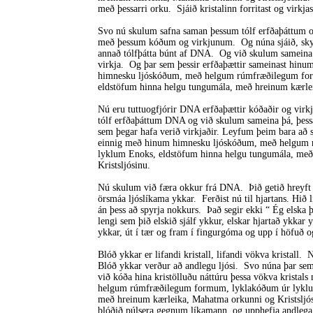
með þessarri orku. Sjáið kristalinn forritast og virkjas
Svo nú skulum safna saman þessum tólf erfðaþáttum
með þessum kóðum og virkjunum. Og núna sjáið, skynj
annað tólfþátta búnt af DNA. Og við skulum sameina 
virkja. Og þar sem þessir erfðaþættir sameinast hinum
himnesku ljóskóðum, með helgum rúmfræðilegum fo
eldstöfum hinna helgu tungumála, með hreinum kærlei
Nú eru tuttuogfjórir DNA erfðaþættir kóðaðir og virk
tólf erfðaþáttum DNA og við skulum sameina þá, þess
sem þegar hafa verið virkjaðir. Leyfum þeim bara að s
einnig með hinum himnesku ljóskóðum, með helgum
lyklum Enoks, eldstöfum hinna helgu tungumála, me
Kristsljósinu.
Nú skulum við færa okkur frá DNA. Þið getið hreyft
örsmáa ljóslíkama ykkar. Ferðist nú til hjartans. Hið 
án þess að spyrja nokkurs. Það segir ekki “ Ég elska þ
lengi sem þið elskið sjálf ykkur, elskar hjartað ykkar 
ykkar, út í tær og fram í fingurgóma og upp í höfuð og 
Blóð ykkar er lifandi kristall, lifandi vökva kristall
Blóð ykkar verður að andlegu ljósi. Svo núna þar sem
við kóða hina kristölluðu náttúru þessa vökva krist
helgum rúmfræðilegum formum, lyklakóðum úr lyklum
með hreinum kærleika, Mahatma orkunni og Kristsljós
blóðið púlsera gegnum líkamann, og upphefja andlega 