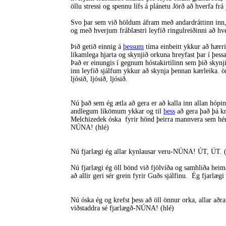
öllu stressi og spennu lífs á plánetu Jörð að hverfa fr
Svo þar sem við höldum áfram með andardráttinn inn, 
og með hverjum fráblæstri leyfið ringulreiðinni að hve
Þið getið einnig á
þessum
tíma einbeitt ykkur að hærri 
líkamlega hjarta og skynjið orkuna hreyfast þar í þessa
Það er einungis í gegnum hóstakirtilinn sem þið skyn
inn leyfið sjálfum ykkur að skynja þennan kærleika. ö
ljósið, ljósið, ljósið.
Nú það sem ég ætla að gera er að kalla inn allan hópinn
andlegum líkömum ykkar og til
þess
að gera það þá kr
Melchizedek óska fyrir hönd þeirra mannvera sem hér er
NÚNA! (hlé)
Nú fjarlægi ég allar kynlausar veru-NÚNA! ÚT, ÚT. (
Nú fjarlægi ég öll bönd við fjölvíða og samhliða hei
að allir geri sér grein fyrir Guðs sjálfinu. Ég fjarlægi 
Nú óska ég og krefst þess að öll önnur orka, allar aðr
viðstaddra sé fjarlægð-NÚNA! (hlé)