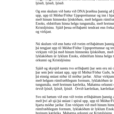
ljósið, ljósið, ljósið.
Og enn skulum við bæta við DNA þræðina þannig að þe
upp, upp til Móður/Föður Uppsprettunnar og inn í hja
með hinum himnesku ljóskóðum, með helgum rúmfræ
Enoks, eldstöfum hinna helgu tungumála, með hrein
Kristsljósinu. Sjáið þessa erfðaþætti tendrast enn freka
og virkjast.
Nú skulum við enn bæta við tveim erfðaþáttum þannig 
þá tengjast upp til Móður/Föður Uppsprettunnar og ten
virkjum við þá með hinum himnesku ljóskóðum, me
lyklakóðum úr lyklum Enoks, eldstöfum hinna helgu
orkunni og Kristsljósinu
Sjáið og skynjið næstu tvo erfðaþætti þar sem eru nú o
þar sem þeir snúast upp, upp til Móður/Föður Guðs, hei
þá einnig snúast niður til móður jarðar. Aftur virk
með helgum rúmfræðilegum formum, lyklakóðum úr l
tungumála, með hreinum kærleika, Mahatma orkunni og K
örvið ljósið, ljósið, ljósið. Örvið kærleikan, kærleika
Svo nú bætum við enn við tveim erfðaþáttum þannig að
með því að sjá þá snúast í spíral upp, upp til Móður/F
hjarta móður jarðar. Enn virkjum við með hinum hi
rúmfræðilegum formum, lyklakóðum úr lyklum Enoks
hreinum kærleika, Mahatma orkunni og Kristsljósinu. S