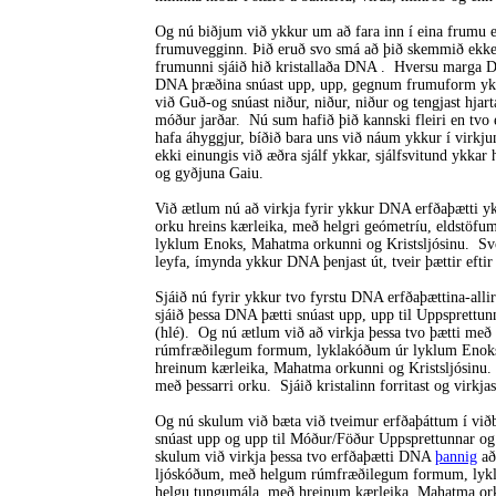
Og nú biðjum við ykkur um að fara inn í eina frumu 
frumuvegginn. Þið eruð svo smá að þið skemmið ekker
frumunni sjáið hið kristallaða DNA . Hversu marga D
DNA þræðina snúast upp, upp, gegnum frumuform ykk
við Guð-og snúast niður, niður, niður og tengjast hjart
móður jarðar. Nú sum hafið þið kannski fleiri en tvo 
hafa áhyggjur, bíðið bara uns við náum ykkur í virkjun
ekki einungis við æðra sjálf ykkar, sjálfsvitund ykka
og gyðjuna Gaiu.
Við ætlum nú að virkja fyrir ykkur DNA erfðaþætti
orku hreins kærleika, með helgri geómetríu, eldstöf
lyklum Enoks, Mahatma orkunni og Kristsljósinu. Svo
leyfa, ímynda ykkur DNA þenjast út, tveir þættir eft
Sjáið nú fyrir ykkur tvo fyrstu DNA erfðaþættina-allir
sjáið þessa DNA þætti snúast upp, upp til Uppsprettun
(hlé). Og nú ætlum við að virkja þessa tvo þætti m
rúmfræðilegum formum, lyklakóðum úr lyklum Enoks
hreinum kærleika, Mahatma orkunni og Kristsljósinu. S
með þessarri orku. Sjáið kristalinn forritast og virkjas
Og nú skulum við bæta við tveimur erfðaþáttum í viðbó
snúast upp og upp til Móður/Föður Uppsprettunnar og 
skulum við virkja þessa tvo erfðaþætti DNA
þannig
að
ljóskóðum, með helgum rúmfræðilegum formum, lykl
helgu tungumála, með hreinum kærleika, Mahatma orkun