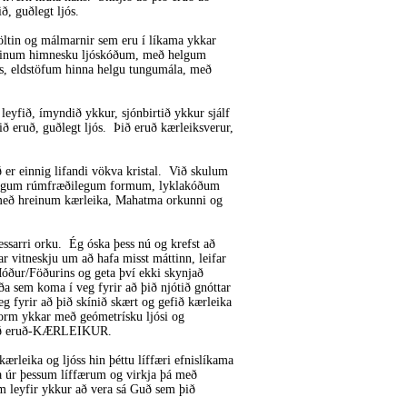
ið, guðlegt ljós.
 söltin og málmarnir sem eru í líkama ykkar
ð hinum himnesku ljóskóðum, með helgum
, eldstöfum hinna helgu tungumála, með
, leyfið, ímyndið ykkur, sjónbirtið ykkur sjálf
ið eruð, guðlegt ljós. Þið eruð kærleiksverur,
 er einnig lifandi vökva kristal. Við skulum
elgum rúmfræðilegum formum, lyklakóðum
með hreinum kærleika, Mahatma orkunni og
ssarri orku. Ég óska þess nú og krefst að
far vitneskju um að hafa misst máttinn, leifar
Móður/Föðurins og geta því ekki skynjað
óða sem koma í veg fyrir að þið njótið gnóttar
 fyrir að þið skínið skært og gefið kærleika
form ykkar með geómetrísku ljósi og
 þið eruð-KÆRLEIKUR.
ærleika og ljóss hin þéttu líffæri efnislíkama
tta úr þessum líffærum og virkja þá með
m leyfir ykkur að vera sá Guð sem þið