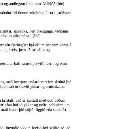
kömum og andlegum líkömum-NÚNA! (hlé)
ormaholur öll önnur orkubönd úr orkustöðvum
 fátæktar, sársauka, heit þrenginga, viðnáms
töðvum allra núna ! (hlé)
anir séu fjarlægðar hjá öllum hér sem koma í
 og krefst þess að rás allra og
eistarar hafi samskipti við hvern og einn
 og með hverjum andardrætti inn skuluð þið
ð hreinsað orkusvið ykkar og efnislíkama.
kristall, það er kristall með odd báðum
rir ofan höfuð ykkar og neðri oddurinn um
máli hvort þið sitjið, liggið eða standið).
ið, ímyndið ykkur, leyfið-því skiljið að, að