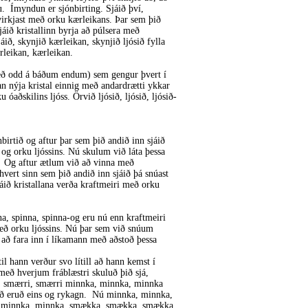
ru. Ímyndun er sjónbirting. Sjáið því,
 virkjast með orku kærleikans. Þar sem þið
sjáið kristallinn byrja að púlsera með
ið, skynjið kærleikan, skynjið ljósið fylla
ærleikan, kærleikan.
 með odd á báðum endum) sem gengur þvert í
an nýja kristal einnig með andardrætti ykkar
óaðskilins ljóss. Örvið ljósið, ljósið, ljósið-
birtið og aftur þar sem þið andið inn sjáið
 og orku ljóssins. Nú skulum við láta þessa
ra. Og aftur ætlum við að vinna með
hvert sinn sem þið andið inn sjáið þá snúast
áið kristallana verða kraftmeiri með orku
nna, spinna, spinna-og eru nú enn kraftmeiri
eð orku ljóssins. Nú þar sem við snúum
að fara inn í líkamann með aðstoð þessa
l hann verður svo lítill að hann kemst í
eð hverjum fráblæstri skuluð þið sjá,
i, smærri, smærri minnka, minnka, minnka
þið eruð eins og rykagn. Nú minnka, minnka,
enn minnka, minnka, smækka, smækka, smækka.