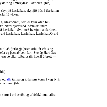
á ykkur og umbreytast í kærleika. (hlé)
skynjið kærleikan, skynjið ljósið flæða inn
rfa frá ykkur.
hjartastöðinni, sem er fyrir ofan hið
rri hærri hjartastöð, hóstakirtlinum.
jið kærleika. Svo með hverjum andardrætti
rvið kærleikan, kærleikan, kærleikan.Örvið
 til að fjarlægja þessa orku úr efnis og
efst ég þess að þeir fari. Svo ég Hari Das
u að allar tvíburasálir hverfi á brott ---
hlé)
ma og
alla
tálma og íbúa sem koma í veg fyrir
alla núna. (hlé)
ar verur í orkusviði og efnislíkömum allra