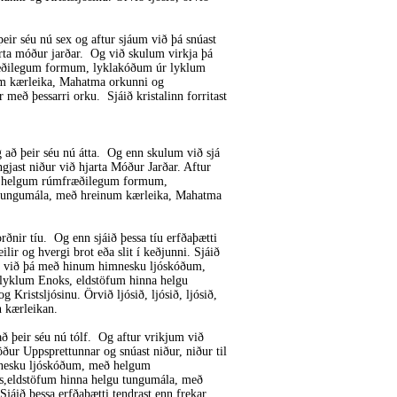
ir séu nú sex og aftur sjáum við þá snúast
rta móður jarðar. Og við skulum virkja þá
ðilegum formum, lyklakóðum úr lyklum
um kærleika, Mahatma orkunni og
r með þessarri orku. Sjáið kristalinn forritast
að þeir séu nú átta. Og enn skulum við sjá
gjast niður við hjarta Móður Jarðar. Aftur
ð helgum rúmfræðilegum formum,
 tungumála, með hreinum kærleika, Mahatma
rðnir tíu. Og enn sjáið þessa tíu erfðaþætti
lir og hvergi brot eða slit í keðjunni. Sjáið
jum við þá með hinum himnesku ljóskóðum,
yklum Enoks, eldstöfum hinna helgu
ristsljósinu. Örvið ljósið, ljósið, ljósið,
n kærleikan.
 þeir séu nú tólf. Og aftur vrikjum við
öður Uppsprettunnar og snúast niður, niður til
mnesku ljóskóðum, með helgum
,eldstöfum hinna helgu tungumála, með
jáið þessa erfðaþætti tendrast enn frekar