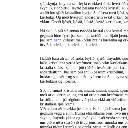
sjá, skynja, ímynda sér, leyfa er ekkert ólíkt hvert öð
skynjið, sjónbirtið, leyfið þessum tvíodda kristalli að
andið inn sjáið kristallinn byrja að púlsera með ljósi, 
kærleika. Og með hverjum andardrætti eykst orkan. Sjá
ykkur. Örvið ljósið, ljósið, ljósið- örvið kærleikan, k
Nú skuluð þið sjá annan tvíodda kristal (eða kristal
gegnum hinn fyrri þar sem hjartastöðin er. Sjáið þenn
þar sem
hann
virkjast með orku hreins kærleika og orku 
örvið kærleikan, kærleikan, kærleikan.
Haldið bara áfram að anda, leyfið, sjáið, ímyndið, sjón
báða kristallana verða kraftmeiri með orku kærleikans
kristalla snúast, spinna- þið ráðið í hvaða átt þeir fa
andardráttinn. Þar sem þið snúið þessum kristöllum, í 
hraðar og hraðar og samhliða því sem hraðinn eykst sj
kærleikans og ljóssins.
Svo nú snúast kristallarnir, snúast, snúast, snúast, spi
með orku kærleika, og eru nú orðnir enn kraftmeiri m
kristöllunum, þá sögðum við ykkur ekki að við ætlum 
kristallaða ljóslíkama.
Við ætlum að smækka þennan kristalla ljóslíkama þar ti
gegnum vegg á einni frumu efnislíkama þíns. Svo nú m
skynja, ímynda ykkur og leyfa ykkur að verða smærr
uns þið eruð á stærð við títuprjónshaus, minnka uns 
minnka niður í stærð á bakteríu, vírus, míkrób og 