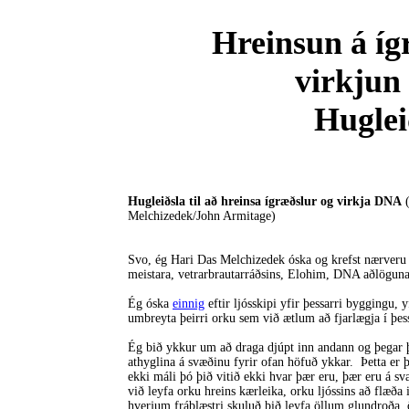
Hreinsun á í
virkju
Huglei
Hugleiðsla til að hreinsa ígræðslur og virkja DNA
(
Melchizedek/John Armitage)
Svo, ég Hari Das Melchizedek óska og krefst nærveru 
meistara, vetrarbrautarráðsins, Elohim, DNA aðlöguna
Ég óska
einnig
eftir ljósskipi yfir þessarri byggingu, 
umbreyta þeirri orku sem við ætlum að fjarlægja í þess
Ég bið ykkur um að draga djúpt inn andann og þegar þ
athyglina á svæðinu fyrir ofan höfuð ykkar. Þetta er 
ekki máli þó þið vitið ekki hvar þær eru, þær eru á s
við leyfa orku hreins kærleika, orku ljóssins að flæð
hverjum fráblæstri skuluð þið leyfa öllum glundroða, 