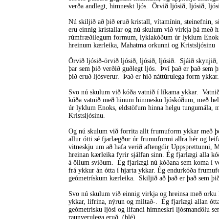
verða andlegt, himneskt ljós. Örvið ljósið, ljósið, ljós
Nú skiljið að þið eruð kristall, vítamínin, steinefnin,
eru einnig kristallar og nú skulum við virkja þá me
rúmfræðilegum formum, lyklakóðum úr lyklum Enoks
hreinum kærleika, Mahatma orkunni og Kristsljósinu
Örvið ljósið-örvið ljósið, ljósið, ljósið. Sjáið skynjið
þar sem þið verðið guðlegt ljós. Því það er það sem þ
þið eruð ljósverur. Það er hið náttúrulega form ykkar.
Svo nú skulum við kóða vatnið í líkama ykkar. Vatnið
kóða vatnið með hinum himnesku ljóskóðum, með h
úr lyklum Enoks, eldstöfum hinna helgu tungumála, 
Kristsljósinu.
Og nú skulum við forrita allt frumuform ykkar með þe
allur ótti sé fjarlægður úr frumuformi allra hér og lei
vitneskju um að hafa verið aftengdir Uppsprettunni, 
hreinan kærleika fyrir sjálfan sinn. Ég fjarlægi alla k
á öllum sviðum. Ég fjarlægi nú kóðana sem koma í veg
frá ykkur án ótta í hjarta ykkar. Ég endurkóða frumu
geómetrískum kærleika. Skiljið að það er það sem
Svo nú skulum við einnig virkja og hreinsa með orku k
ykkar, lifrina, nýrun og miltað-. Ég fjarlægi allan ó
geómetrísku ljósi og lifandi himneskri ljósmandölu se
raunverulega eruð. (hlé).