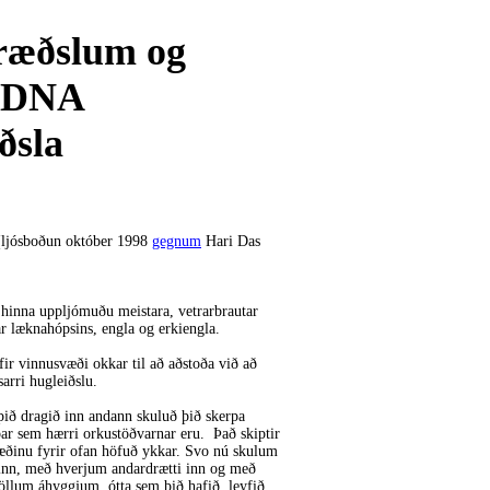
græðslum og
n DNA
ðsla
ljósboðun október 1998
gegnum
Hari Das
hinna uppljómuðu meistara, vetrarbrautar
r læknahópsins, engla og erkiengla.
yfir vinnusvæði okkar til að aðstoða við að
arri hugleiðslu.
ið dragið inn andann skuluð þið skerpa
þar sem hærri orkustöðvarnar eru. Það skiptir
væðinu fyrir ofan höfuð ykkar. Svo nú skulum
a inn, með hverjum andardrætti inn og með
öllum áhyggjum, ótta sem þið hafið, leyfið