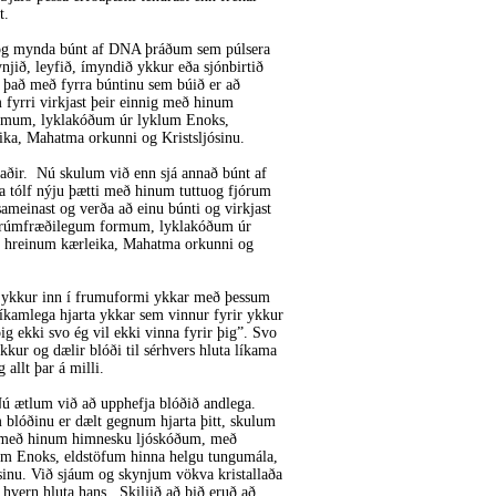
t.
 og mynda búnt af DNA þráðum sem púlsera
ið, leyfið, ímyndið ykkur eða sjónbirtið
það með fyrra búntinu sem búið er að
 fyrri virkjast þeir einnig með hinum
rmum, lyklakóðum úr lyklum Enoks,
ka, Mahatma orkunni og Kristsljósinu.
jaðir. Nú skulum við enn sjá annað búnt af
a tólf nýju þætti með hinum tuttuog fjórum
ameinast og verða að einu búnti og virkjast
 rúmfræðilegum formum, lyklakóðum úr
ð hreinum kærleika, Mahatma orkunni og
 ykkur inn í frumuformi ykkar með þessum
líkamlega hjarta ykkar sem vinnur fyrir ykkur
ig ekki svo ég vil ekki vinna fyrir þig”. Svo
ykkur og dælir blóði til sérhvers hluta líkama
allt þar á milli.
. Nú ætlum við að upphefja blóðið andlega.
 blóðinu er dælt gegnum hjarta þitt, skulum
als með hinum himnesku ljóskóðum, með
 Enoks, eldstöfum hinna helgu tungumála,
inu. Við sjáum og skynjum vökva kristallaða
hvern hluta hans. Skiljið að þið eruð að