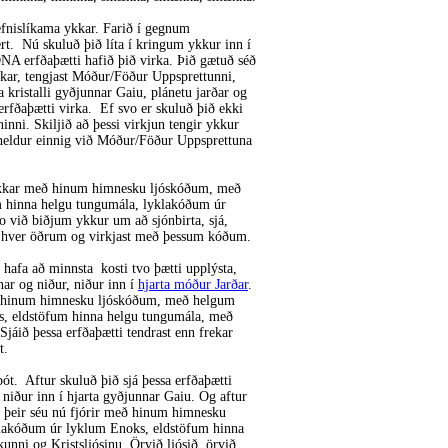
efnislíkama ykkar. Farið í gegnum
t. Nú skuluð þið líta í kringum ykkur inn í
NA erfðaþætti hafið þið virka. Þið gætuð séð
ar, tengjast Móður/Föður Uppsprettunni,
a kristalli gyðjunnar Gaiu, plánetu jarðar og
erfðaþætti virka. Ef svo er skuluð þið ekki
inni. Skiljið að þessi virkjun tengir ykkur
r heldur einnig við Móður/Föður Uppsprettuna
 ykkar með hinum himnesku ljóskóðum, með
um hinna helgu tungumála, lyklakóðum úr
 við biðjum ykkur um að sjónbirta, sjá,
ir hver öðrum og virkjast með þessum kóðum.
 hafa að minnsta kosti tvo þætti upplýsta,
nar og niður, niður inn í
hjarta móður Jarðar
.
eð hinum himnesku ljóskóðum, með helgum
, eldstöfum hinna helgu tungumála, með
jáið þessa erfðaþætti tendrast enn frekar
t.
t. Aftur skuluð þið sjá þessa erfðaþætti
niður inn í hjarta gyðjunnar Gaiu. Og aftur
 þeir séu nú fjórir með hinum himnesku
akóðum úr lyklum Enoks, eldstöfum hinna
ni og Kristsljósinu. Örvið ljósið, örvið