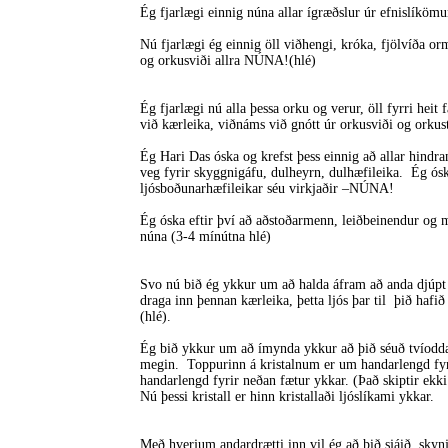
Ég fjarlægi einnig núna allar ígræðslur úr efnislí
Nú fjarlægi ég einnig öll viðhengi, króka, fjölvíða 
og orkusviði allra NÚNA!(hlé)
Ég fjarlægi nú alla þessa orku og verur, öll fyrri heit
við kærleika, viðnáms við gnótt úr orkusviði og orkus
Ég Hari Das óska og krefst þess einnig að allar hindr
veg fyrir skyggnigáfu, dulheyrn, dulhæfileika. Ég óska
ljósboðunarhæfileikar séu virkjaðir –NÚNA!
Ég óska eftir því að aðstoðarmenn, leiðbeinendur og m
núna (3-4 mínútna hlé)
Svo nú bið ég ykkur um að halda áfram að anda djúpt
draga inn þennan kærleika, þetta ljós þar til þið hafi
(hlé).
Ég bið ykkur um að ímynda ykkur að þið séuð tvíodda 
megin. Toppurinn á kristalnum er um handarlengd fy
handarlengd fyrir neðan fætur ykkar. (Það skiptir ekki 
Nú þessi kristall er hinn kristallaði ljóslíkami ykkar.
Með hverjum andardrætti inn vil ég að þið sjáið, skynj