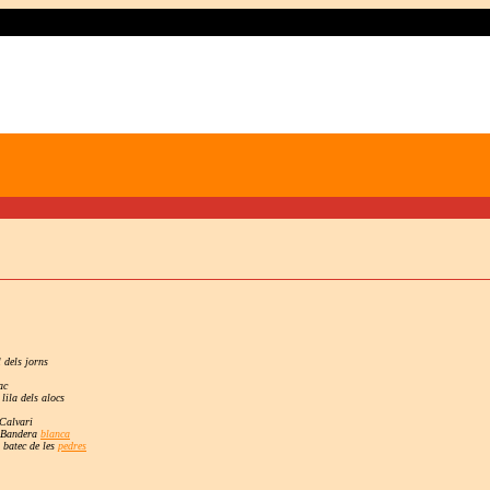
l dels jorns
ac
 lila dels alocs
Calvari
Bandera
blanca
 batec de les
pedres