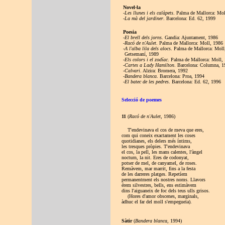
Novel·la
-
Les llunes i els calàpets
. Palma de Mallorca: Mol
-
La mà del jardiner
. Barcelona: Ed. 62, 1999
Poesia
-
El brell dels jorns
. Gandia: Ajuntament, 1986
-
Racó de n'Aulet
. Palma de Mallorca: Moll, 1986
-
A l'alba lila dels alocs
. Palma de Mallorca: Moll
Getsemaní, 1989
-
Els colors i el zodíac
. Palma de Mallorca: Moll,
-
Cartes a Lady Hamilton
. Barcelona: Columna, 1
-
Calvari
. Alzira: Bromera, 1992
-
Bandera blanca
. Barcelona: Proa, 1994
-
El batec de les pedres
. Barcelona: Ed. 62, 1996
Selecció de poemes
11
(
Racó de n'Aulet
, 1986)
T'endevinava el cos de meva que eres,
com qui coneix exactament les coses
quotidianes, els delers més íntims,
les tresques pròpies. T'endevinava
el cos, la pell, les mans calentes, l'àngel
nocturn, la nit. Eres de codonyat,
potser de mel, de canyamel, de roses.
Remàvem, mar marrit, fins a la festa
de les darreres platges. Repetíem
permanentment els nostres noms. Llavors
érem silvestres, bells, ens estimàvem
dins l'aiguaneix de foc dels teus ulls grisos.
(Hores d'amor obscenes, marginals,
àdhuc el far del moll s'empegueïa).
Sàtir
(
Bandera blanca
, 1994)