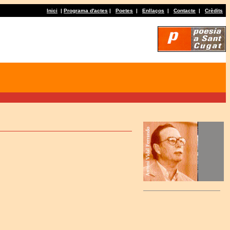
Inici
|
Programa d'actes
|
Poetes
|
Enllaços
|
Contacte
|
Crèdits