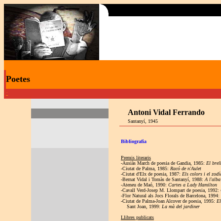
Poetes
·
Antoni Vidal Ferrando
Santanyí, 1945
Bibliografia
Premis literaris
-Ausiàs March de poesia de Gandia, 1985:
El brel
-Ciutat de Palma, 1985:
Racó de n'Aulet
-Ciutat d'Elx de poesia, 1987:
Els colors i el zodí
-Bernat Vidal i Tomàs de Santanyí, 1988:
A l'alba
-Ateneu de Maó, 1990:
Cartes a Lady Hamilton
-Cavall Verd-Josep M. Llompart de poesia, 1992:
-Flor Natural als Jocs Florals de Barcelona, 1994:
-Ciutat de Palma-Joan Alcover de poesia, 1995:
El
Sant Joan, 1999:
La mà del jardiner
Llibres publicats