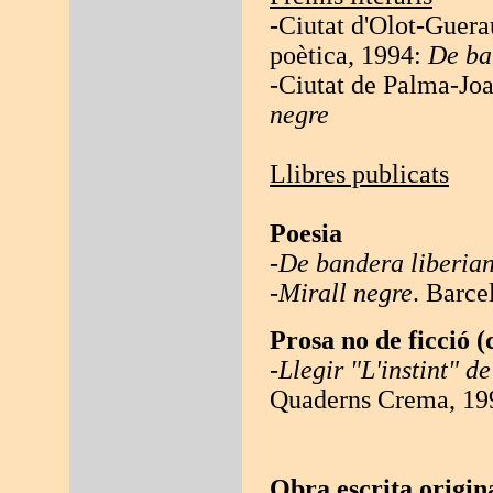
-Ciutat d'Olot-Guera
poètica, 1994:
De ba
-Ciutat de Palma-Jo
negre
Llibres publicats
Poesia
-
De bandera liberia
-
Mirall negre
. Barc
Prosa no de ficció (c
-
Llegir "L'instint" d
Quaderns Crema, 19
Obra escrita origin