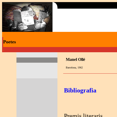
Poetes
·
Manel Ollé
Barcelona, 1962
Bibliografia
Premis literaris