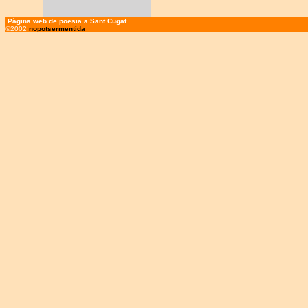
Pàgina web de poesia a Sant Cugat
©2002
nopotsermentida