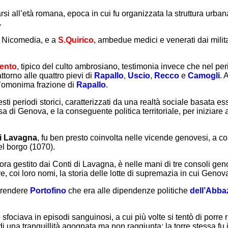
rsi all’età romana, epoca in cui fu organizzata la struttura ur
.
di Nicomedia, e a
S.Quirico
, ambedue medici e venerati dai militar
ento
, tipico del culto ambrosiano, testimonia invece che nel pe
attorno alle quattro pievi di
Rapallo
,
Uscio
,
Recco
e
Camogli
. 
ell’omonima frazione di
Rapallo
.
esti periodi storici, caratterizzati da una realtà sociale basata
 di Genova, e la conseguente politica territoriale, per iniziare
di Lavagna
, fu ben presto coinvolta nelle vicende genovesi, a co
l borgo (1070).
llora gestito dai Conti di Lavagna, è nelle mani di tre consoli ge
e, coi loro nomi, la storia delle lotte di supremazia in cui Genov
mprendere
Portofino
che era alle dipendenze politiche
dell’Abba
che sfociava in episodi sanguinosi, a cui più volte si tentò di porr
di una tranquillità agognata ma non raggiunta; la torre stessa f