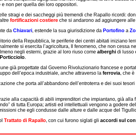
e non per quella dei loro oppositori.
le stragi e dei saccheggi più tremendi che Rapallo ricordi: donne
altre
fortificazioni costiere
che si andarono ad aggiungere alle to
nte da
Chiavari
, estende la sua giurisdizione da
Portofino
a
Zo
io della Repubblica, le periferie dei centri abitati iniziano len
izionalmente si esercita l’agricoltura, Il fenomeno, che non cessa n
almeno negli esterni, grazie al loro riuso come
alberghi
di lusso
Porticciolo
.
lcune già progettate dal Governo Rivoluzionario francese e po
iluppo dell’epoca industriale, anche attraverso la
ferrovia
, che è
azione che porta all’abbandono dell’entroterra e dei suoi tesori 
azie alla capacità di abili imprenditori che impiantano, già alla
o" di tutta Europa; artisti ed intellettuali vengono a godere del
issioni che egli condusse dalle alture e dalle acque del Tigulli
ol
Trattato di Rapallo
, con cui furono siglati gli
accordi sul con