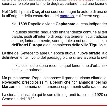
suonavano solo per la morte degli appartenenti ad una fazione 
Nel 1549 il pirata
Dragut
coi suoi compagni fu autore di una del
fu all’origine della costruzione del
castello
, cui fecero seguito 
Nel 1608 Rapallo diviene
Capitanato
e, resa indipende
In questo secolo, seguendo una tendenza comune al territor
parchi, posti all’interno di proprietà terriere in cui trad
alcune, fortunatamente, sono giunte a noi quasi intatte, 
dell’hotel Europa
e del complesso delle
ville Tigullio
e
La fine del Settecento apre un’epoca nuova: nuove
strade
, a
definitivamente il volto del paesaggio che si avvia verso lo sv
Inizia così, ed è storia recente, quel fenomeno d’urbanizz
ricettive e balneari.
Ma prima ancora, Rapallo conosce il grande turismo elitario, gr
Novecento, prestigiosissimi alberghi che richiamano il "bel mond
Marconi
, in memoria dei numerosi esperimenti sulle radiotrasm
La storia ha lasciato qui le sue ultime grandi tracce neI 1920 c
Germania del 1922.