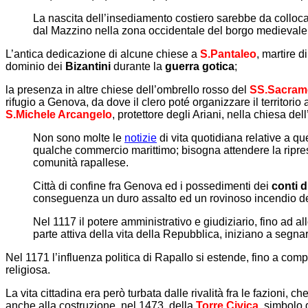
La nascita dell’insediamento costiero sarebbe da colloca
dal Mazzino nella zona occidentale del borgo medievale
L’antica dedicazione di alcune chiese a
S.Pantaleo
, martire 
dominio dei
Bizantini
durante la
guerra gotica
;
la presenza in altre chiese dell’ombrello rosso del
SS.Sacram
rifugio a Genova, da dove il clero poté organizzare il territorio 
S.Michele Arcangelo
, protettore degli Ariani, nella chiesa d
Non sono molte le
notizie
di vita quotidiana relative a qu
qualche commercio marittimo; bisogna attendere la ripresa
comunità rapallese.
Città di confine fra Genova ed i possedimenti dei
conti 
conseguenza un duro assalto ed un rovinoso incendio de
Nel 1117 il potere amministrativo e giudiziario, fino ad a
parte attiva della vita della Repubblica, iniziano a segnar
Nel 1171 l’influenza politica di Rapallo si estende, fino a co
religiosa.
La vita cittadina era però turbata dalle rivalità fra le fazioni, 
anche alla costruzione, nel 1473, della
Torre Civica
, simbolo 