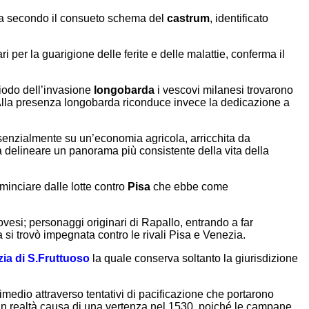
bana secondo il consueto schema del
castrum
, identificato
i per la guarigione delle ferite e delle malattie, conferma il
riodo dell’invasione
longobarda
i vescovi milanesi trovarono
Alla presenza longobarda riconduce invece la dedicazione a
 essenzialmente su un’economia agricola, arricchita da
 a delineare un panorama più consistente della vita della
minciare dalle lotte contro
Pisa
che ebbe come
novesi; personaggi originari di Rapallo, entrando a far
a si trovò impegnata contro le rivali Pisa e Venezia.
zia di S.Fruttuoso
la quale conserva soltanto la giurisdizione
e rimedio attraverso tentativi di pacificazione che portarono
u in realtà causa di una vertenza nel 1530, poiché le campane