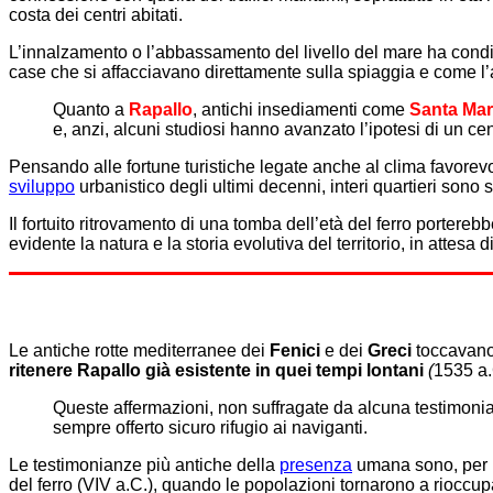
costa dei centri abitati.
L’innalzamento o l’abbassamento del livello del mare ha condizi
case che si affacciavano direttamente sulla spiaggia e come l’a
Quanto a
Rapallo
, antichi insediamenti come
Santa Mar
e, anzi, alcuni studiosi hanno avanzato l’ipotesi di un cen
Pensando alle fortune turistiche legate anche al clima favorevo
sviluppo
urbanistico degli ultimi decenni, interi quartieri sono 
Il fortuito ritrovamento di una tomba dell’età del ferro portere
evidente la natura e la storia evolutiva del territorio, in attes
Le antiche rotte mediterranee dei
Fenici
e dei
Greci
toccavano
ritenere Rapallo già esistente in quei tempi lontani
(
1535
a
Queste affermazioni, non suffragate da alcuna testimonia
sempre offerto sicuro rifugio ai naviganti.
Le testimonianze più antiche della
presenza
umana sono, per R
del ferro (VIV a.C.), quando le popolazioni tornarono a rioccup