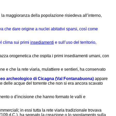
: la maggioranza della popolazione risiedeva all’interno,
eva che dare origine a nuclei abitativi sparsi, così come
el clima sui primi
insediamenti
e sull’uso del territorio,
rrazza orogenetica che ospita i primi insediamenti umani, con
 e che la rete viaria, mulattiere e sentieri, ha conservato
eo archeologico di Cicagna (Val Fontanabuona)
appare
imite delle acque del torrente che non si era ancora scavato
ento o d’incisione che hanno formato le valli e
mmerciali; in essi tutta la rete viaria tradizionale trovava
(109 d.C.), ha segnato la creazione o lo spostamento sulla