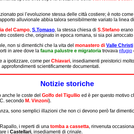
onato poi l’evoluzione stessa delle città costiere; è noto come g
pporto alluvionale abbia talora sensibilmente variato la linea di
ia del Campo
,
S.Tomaso
, la stessa chiesa di
S.Stefano
erano s
tro costiero che, originato in epoca romana, si sia poi arroccato 
le, non si dimentichi che la vita del
monastero di
Valle Christi
sorti in aree dove la
fauna palustre e migratoria
trovava
rifugio
bbe a ipotizzare, come per
Chiavari
, insediamenti preistorici mol
a di approfondimenti scientificamente documentati.
Notizie storiche
 anche le coste del
Golfo del Tigullio
ed è per questo motivo ch
.C. secondo
M. Vinzoni
).
nza, sono semplici illazioni che non ci devono però far dimenti
apallo, i reperti di una
tomba a cassetta
, rinvenuta occasiona
are i
Castellari
, insediamenti di crinale.