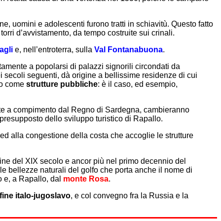
, uomini e adolescenti furono tratti in schiavitù. Questo fatto
rri d’avvistamento, da tempo costruite sui crinali.
agli
e, nell’entroterra, sulla
Val Fontanabuona
.
tamente a popolarsi di palazzi signorili circondati da
ei secoli seguenti, dà origine a bellissime residenze di cui
 o come
strutture pubbliche
: è il caso, ed esempio,
rtate a compimento dal Regno di Sardegna, cambieranno
 presupposto dello sviluppo turistico di Rapallo.
ed alla congestione della costa che accoglie le strutture
 fine del XIX secolo e ancor più nel primo decennio del
le bellezze naturali del golfo che porta anche il nome di
o e, a Rapallo, dal
monte Rosa
.
fine italo-jugoslavo
, e col convegno fra la Russia e la