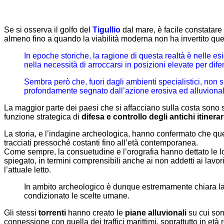
Se si osserva il golfo del
Tigullio
dal mare, è facile constatare 
almeno fino a quando la viabilità moderna non ha invertito qu
In epoche storiche, la ragione di questa realtà è nelle es
nella necessità di arroccarsi in posizioni elevate per difen
Sembra però che, fuori dagli ambienti specialistici, non s
profondamente segnato dall’azione erosiva ed alluvionale
La maggior parte dei paesi che si affacciano sulla costa sono 
funzione strategica di
difesa e controllo degli antichi itinerar
La storia, e l’indagine archeologica, hanno confermato che que
tracciati pressoché costanti fino all’età contemporanea.
Come sempre, la consuetudine e l’orografia hanno dettato le lor
spiegato, in termini comprensibili anche ai non addetti ai lavori
l’attuale letto.
In ambito archeologico è dunque estremamente chiara la p
condizionato le scelte umane.
Gli stessi
torrenti
hanno creato le
piane alluvionali
su cui sono
connessione con quella dei traffici marittimi, soprattutto in e