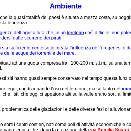
Ambiente
che la quasi totalità dei paesi è situata a mezza costa, su poggi
esta tendenza.
igenze dell’agricoltura che, in un
territorio
così difficile, non pot
dersi dalle scorrerie dei pirati.
i sia sufficientemente sottolineata l’influenza dell’orogenesi e d
 delle acque dei torrenti e del mare.
situati ad una quota compresa fra i 100-200 m. s.l.m., su una te
i
.
sti siti hanno quasi sempre conservato nel tempo questa funzione
o leggi, condizionando l’uso del territorio; ma soltanto nel
mus
, che i siti che oggi ci appaiono alti sulla valle erano sorti al l
roblematica delle glaciazioni e delle diverse fasi di alluvionam
 sorti i centri costieri, nati come poli di attività economiche e co
tà romana, epoca che, dopo la creazione della
via Aemilia Scauri