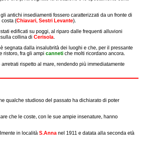
li antichi insediamenti fossero caratterizzati da un fronte di
 costa (
Chiavari, Sestri Levante
).
tati edificati su poggi, al riparo dalle frequenti alluvioni
sulla collina di
Cerisola
.
è segnata dalla insalubrità dei luoghi e che, per il pressante
e ristoro, fra gli ampi
canneti
che molti ricordano ancora.
to arretrati rispetto al mare, rendendo più immediatamente
e qualche studioso del passato ha dichiarato di poter
care che le coste, con le sue ampie insenature, hanno
lmente in località
S.Anna
nel 1911 e datata alla seconda età