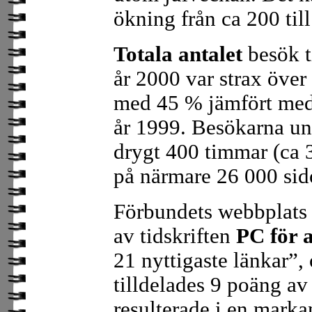
ökning från ca 200 til
Totala antalet
besök t
år 2000 var strax över
med 45 % jämfört med
år 1999. Besökarna un
drygt 400 timmar (ca 3
på närmare 26 000 sid
Förbundets webbplats
av tidskriften
PC för a
21 nyttigaste länkar”
tilldelades 9 poäng av
resulterade i en marka