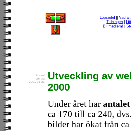
Löpsedel
||
Vad är
Tidningen
|
Lit
Bli medlem!
|
St
Utveckling av we
ändrat
senast
2001-01-21
2000
Under året har
antale
ca 170 till ca 240, dv
bilder har ökat från ca