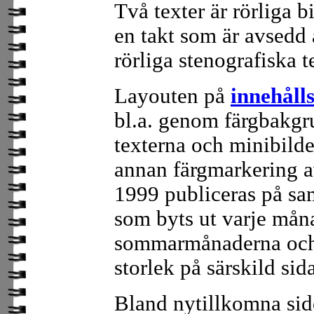
Två texter är rörliga b
en takt som är avsedd
rörliga stenografiska t
Layouten på
innehåll
bl.a. genom färgbakgru
texterna och minibilde
annan färgmarkering a
1999 publiceras på sa
som byts ut varje må
sommarmånaderna och 
storlek på särskild sid
Bland nytillkomna sid