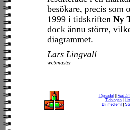
besökare, precis som
1999 i tidskriften
Ny 
dock ännu större, vilk
diagrammet.
Lars Lingvall
webmaster
Löpsedel
||
Vad är
Tidningen
|
Lit
Bli medlem!
|
Ste