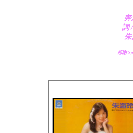
奔
詞 
朱海
感謝 S