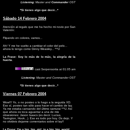
Listening:
Master and
Commander
OST
*Si tienes algo que decir...*
Sábado 14 Febrero 2004
Atención al regalo que me ha hecho mi novio por San
Valentín:
Flipando en colores, vamos...
Ah! Y me he vuelto a cambiar el color del pelo...
ahora lo tengo como Ginny Weasley... ^^U
La Frase: Soy lo más de lo más, la alegría de la
huerta.
cast Serpensortia at 01:05 am
Listening:
Master and Commander OST
*Si tienes algo que decir...*
Viernes 07 Febrero 2004
Wow!!! Yo, o no posteo o lo hago a la seguida XD.
Eso sí, posteo tan sólo para hacer el cambio de lay.
Ya me estaba cansando del último samurai ^^U. Así
que ahora os toca aguantar a una de mis
obsesiones: Jason Isaacs (es decir: Lucius,
Tavington, Hook...). Eso es todo por hoy. Os dejo. Y
no olvideis dejarme comentarios sobre el lay!!
La Frase: I'm a big, big, girl, in a big, big, world...