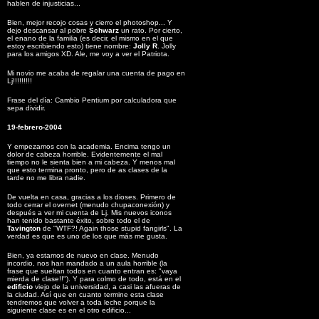
hablen de injusticias...
Bien, mejor recojo cosas y cierro el photoshop... Y
dejo descansar al pobre
Schwarz
un rato. Por cierto,
el enano de la familia (es decir, el mismo en el que
estoy escribiendo esto) tiene nombre:
Jolly R
. Jolly
para los amigos XD. Ale, me voy a ver el Patriota.
Mi novio me acaba de regalar una cuenta de pago en
Lj!!!!!!!!!
Frase del día: Cambio Pentium por calculadora que
sepa dividir.
19-febrero-2004
Y empezamos con la academia. Encima tengo un
dolor de cabeza horrible. Evidentemente el mal
tiempo no le sienta bien a mi cabeza. Y menos mal
que esto termina pronto, pero de as clases de la
tarde no me libra nadie.
De vuelta en casa, gracias a los dioses. Primero de
todo cerrar el overnet (menudo chupaconexión) y
después a ver mi cuenta de Lj. Mis nuevos iconos
han tenido bastante éxito, sobre todo el de
Tavington
de "WTF?! Again those stupid fangirls". La
verdad es que es uno de los que más me gusta.
Bien, ya estamos de nuevo en clase. Menudo
incordio, nos han mandado a un aula horrible (la
frase que sueltan todos en cuanto entran es: "vaya
mierda de clase!!"). Y para colmo de todo, está en el
edificio
viejo de la universidad, a casi las afueras de
la ciudad. Así que en cuanto termine esta clase
tendremos que volver a toda leche porque la
siguiente clase es en el otro edificio...