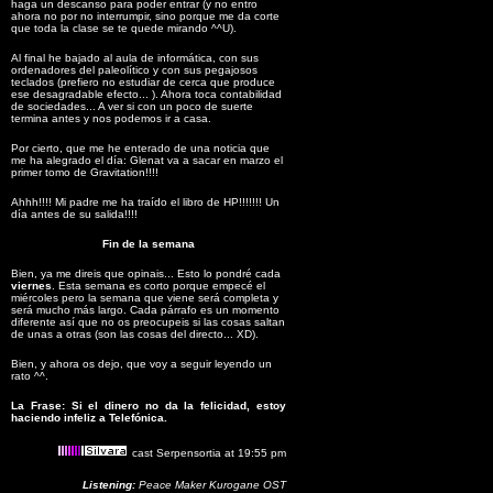
haga un descanso para poder entrar (y no entro
ahora no por no interrumpir, sino porque me da corte
que toda la clase se te quede mirando ^^U).
Al final he bajado al aula de informática, con sus
ordenadores del paleolítico y con sus pegajosos
teclados (prefiero no estudiar de cerca que produce
ese desagradable efecto... ). Ahora toca contabilidad
de sociedades... A ver si con un poco de suerte
termina antes y nos podemos ir a casa.
Por cierto, que me he enterado de una noticia que
me ha alegrado el día: Glenat va a sacar en marzo el
primer tomo de Gravitation!!!!
Ahhh!!!! Mi padre me ha traído el libro de HP!!!!!!! Un
día antes de su salida!!!!
Fin de la semana
Bien, ya me direis que opinais... Esto lo pondré cada
viernes
. Esta semana es corto porque empecé el
miércoles pero la semana que viene será completa y
será mucho más largo. Cada párrafo es un momento
diferente así que no os preocupeis si las cosas saltan
de unas a otras (son las cosas del directo... XD).
Bien, y ahora os dejo, que voy a seguir leyendo un
rato ^^.
La Frase: Si el dinero no da la felicidad, estoy
haciendo infeliz a Telefónica.
cast Serpensortia at 19:55 pm
Listening:
Peace Maker Kurogane OST