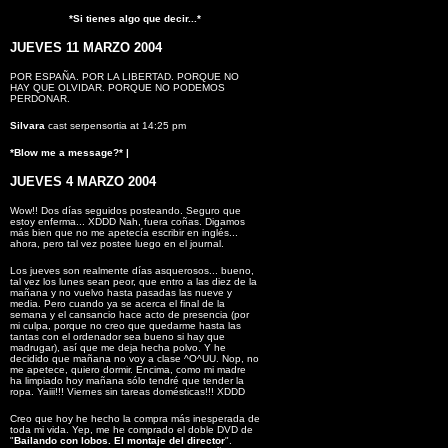
*Si tienes algo que decir...*
JUEVES 11 MARZO 2004
POR ESPAÑA. POR LA LIBERTAD. PORQUE NO
HAY QUE OLVIDAR. PORQUE NO PODEMOS
PERDONAR.
Silvara
cast serpensortia at 14:25 pm
*Blow me a message?*
|
JUEVES 4 MARZO 2004
Wow!! Dos días seguidos posteando. Seguro que
estoy enferma... XDDD Nah, fuera coñas. Digamos
más bien que no me apetecía escribir en inglés...
ahora, pero tal vez postee luego en el journal.
Los jueves son realmente días asquerosos... bueno,
tal vez los lunes sean peor, que entro a las diez de la
mañana y no vuelvo hasta pasadas las nueve y
media. Pero cuando ya se acerca el final de la
semana y el cansancio hace acto de presencia (por
mi culpa, porque no creo que quedarme hasta las
tantas con el ordenador sea bueno si hay que
madrugar), así que me deja hecha polvo. Y he
decidido que mañana no voy a clase ^O^UU. Nop, no
me apetece, quiero dormir. Encima, como mi madre
ha limpiado hoy mañana sólo tendré que tender la
ropa. Yaiii!!! Viernes sin tareas domésticas!!! XDDD
Creo que hoy he hecho la compra más inesperada de
toda mi vida. Yep, me he comprado el doble DVD de
"
Bailando con lobos. El montaje del director
".