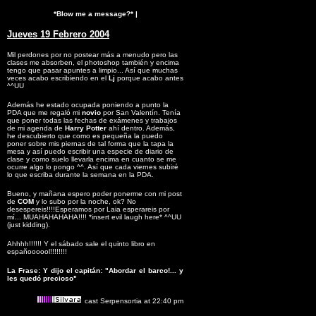
*Blow me a message?*
|
Jueves 19 Febrero 2004
Mil perdones por no postear más a menudo pero las
clases me absorben, el photoshop también y encima
tengo que pasar apuntes a limpio... Así que muchas
veces acabo escribiendo en el
Lj
porque acabo antes
^^UU
Además he estado ocupada poniendo a punto la
PDA que me regaló mi
novio
por San Valentín. Tenía
que poner todas las fechas de exámenes y trabajos
de mi agenda de
Harry Potter
ahí dentro. Además,
he descubierto que como es pequeña la puedo
poner sobre mis piernas de tal forma que la tapa la
mesa y así puedo escribir una especie de diario de
clase y como suelo llevarla encima en cuanto se me
ocurre algo lo pongo ^^. Así que cada viernes subiré
lo que escriba durante la semana en la PDA.
Bueno, y mañana espero poder ponerme con mi post
de
COM
y lo subo por la noche, ok? No
desespereis!!!!Esperamos por Laia esperareis por
mí... MUAHAHAHAHA!!!! *insert evil laugh here* ^^UU
(just kidding).
Ahhhh!!!!!! Y el sábado sale el quinto libro en
españoooool!!!!!!!!
La Frase: Y dijo el capitán: "Abordar el barco!... y
les quedó precioso"
cast Serpensortia at 22:40 pm