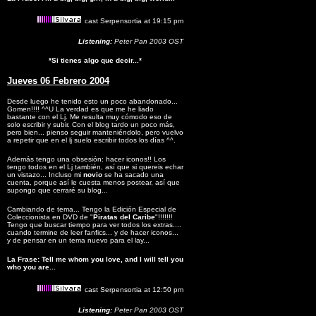
cast Serpensortia at 19:15 pm
Listening:
Peter Pan 2003 OST
*Si tienes algo que decir...*
Jueves 06 Febrero 2004
Desde luego he tenido esto un poco abandonado...
Gomen!!!! ^^U La verdad es que me he liado
bastante con el Lj. Me resulta muy cómodo eso de
solo escribir y subir. Con el blog tardo un poco más,
pero bien... pienso seguir manteniéndolo, pero vuelvo
a repetir que en el lj suelo escribir todos los días ^^.
Además tengo una obsesión: hacer iconos!! Los
tengo todos en el Lj también, así que si quereis echar
un vistazo... Incluso mi
novio
se ha sacado una
cuenta, porque así le cuesta menos postear, así que
supongo que cerraré su blog...
Cambiando de tema... Tengo la Edición Especial de
Coleccionista en DVD de "
Piratas del Caribe
"!!!!!!!
Tengo que buscar tiempo para ver todos los extras....
cuando termine de leer fanfics... y de hacer iconos...
y de pensar en un tema nuevo para el lay...
La Frase: Tell me whom you love, and I will tell you
who you are...
cast Serpensortia at 12:50 pm
Listening:
Peter Pan 2003 OST