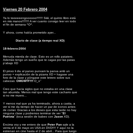
Viernes 20
Febrero
2004
Ya lo teeeeeengoooooo!!!!!!! Siiiii, el quinto libro está
en mis manos!!!!!!!! A ver cuanto consigo leer en todo
el fin de semana ^O^.
Y ahora, como había prometido ayer...
Diario de clase (a tiempo real XD)
18-febrero-2004
Menuda mierda de clase. Esto es un rollo patatero.
Además tengo un sueño que te cagas por las patas
p'abajo XD
El pinxo li diu al panxo punxam la panxa amb un
punxo = explicación de la pizarra XD = hagase una
foto de la clase y póngase este letrero sobre sus
cabezas:
OMGWTF!!!!
O_o''
Creo que hacia siglos que no estaba en una clase
tan aburrida. Menos mal que tengo este cacharro que
si no me muero...
Y menos mal que ya ha terminado, ahora a casita, a
ver si me da tiempo de hacer un par de iconos antes
de comer. Gracias a los dioses que esta tarde no hay
ninguna clase y podremos terminar de ver "
El
Patriota
" (toca sesión de babeo con
Jason
XD).
Encima voy y me entero de que
Peter Pan
sale a la
venta el 4 de mayo en USA en DVD!!!! Y aquí no la
estrenan en cine hasta el 2 de abril... Para que luego