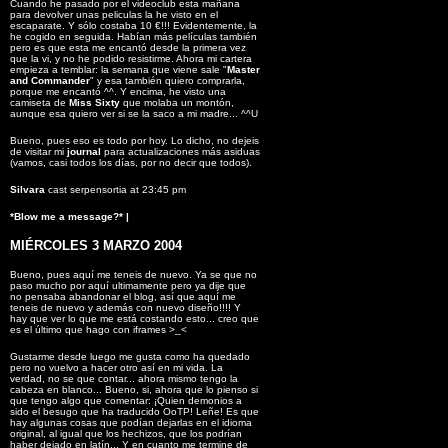
Cuando he pasado por el videoclub esta mañana
para devolver unas peliculas la he visto en el
escaparate. Y sólo costaba 10 €!!! Evidentemente, la
he cogido en seguida. Habían más películas también
pero es que esta me encantó desde la primera vez
que la vi, y no he podido resistirme. Ahora mi cartera
empieza a temblar: la semana que viene sale "
Master
and Commander
" y esa también quiero comprarla,
porque me encantó ^^. Y encima, he visto una
camiseta de
Miss Sixty
que molaba un montón,
aunque esa quiero ver si se la saco a mi madre... ^^U
Bueno, pues eso es todo por hoy. Lo dicho, no dejeis
de visitar mi
journal
para actualizaciones más asiduas
(vamos, casi todos los días, por no decir que todos).
Silvara
cast serpensortia at 23:45 pm
*Blow me a message?*
|
MIÉRCOLES 3 MARZO 2004
Bueno, pues aquí me teneis de nuevo. Ya se que no
paso mucho por aquí ultimamente pero ya dije que
no pensaba abandonar el blog, así que aquí me
teneis de nuevo y además con nuevo diseño!!!! Y
hay que ver lo que me está costando esto... creo que
es el último que hago con iframes >_<
Gustarme desde luego me gusta como ha quedado
pero no vuelvo a hacer otro así en mi vida. La
verdad, no se que contar... ahora mismo tengo la
cabeza en blanco... Bueno, si, ahora que lo pienso si
que tengo algo que comentar: ¡Quien demonios a
sido el besugo que ha traducido OoTP! Leñe! Es que
hay algunas cosas que podían dejarlas en el idioma
original, al igual que los hechizos, que los podrían
haber dejado en latín... Y en cuanto me termine de