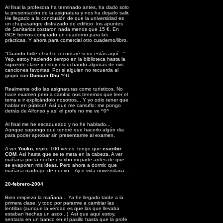
Al final la profesora ha terminado antes, ha dado solo
la presentación de la asignatura y nos ha dejado salir.
He llegado a la conclusión de que la universidad es
un chupasangre disfrazado de edificio: los apuntes
de Sanitarios costaron nada menos que 15 €. En
GCE hemos comprado un cuaderno para las
prácticas. Y ahora para comercial otro cuaderno/libro.
"Cuando brille el sol te recordaré si no estás aquí...".
Yep, estoy haciendo tiempo en la biblioteca hasta la
siguiente clase y estoy escuchando algunas de mis
canciones favoritas. Por si alguien no recuerda al
grupo son
Duncan Dhu
^^U
Realmente odio las asignaturas como turísticos. No
hace examen pero a cambio nos tenemos que leer el
tema e ir explicándolo nosotros... Y yo odio tener que
hablar en público!! Así que me camuflo: me pongo
detrás de Alfonso y así el profe no me ve ^0^
Al final me he escaqueado y no he hablado...
Aunque supongo que tendré que hacerlo algún dia
para poder aprobar sin presentarme al examen.
A ver
Youko
, repite 100 veces: tengo que
escribir
COM
. Así hasta que se te meta en la cabeza. A ver
mañana por la noche escribo mi parte antes de que
se evaporen mis ideas. Pero ahora a dormir, que
mañana madrugo de nuevo... Ajco vida universitaria...
20-febrero-2004
Bien empiezo la mañana... Ya he llegado tarde a la
primera clase, y todo por pararme a cambiar las
lentillas (aunque la verdad es que las que llevaba
estaban hechas un asco...). Así que aquí estoy,
sentada en un banco en el pasillo hasta que la profe