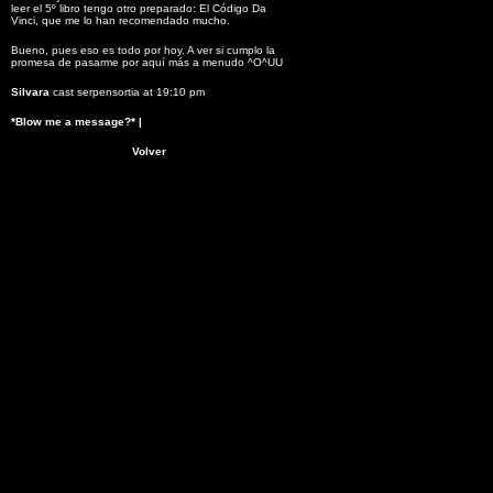
leer el 5º libro tengo otro preparado: El Código Da
Vinci, que me lo han recomendado mucho.
Bueno, pues eso es todo por hoy. A ver si cumplo la
promesa de pasarme por aquí más a menudo ^O^UU
Silvara
cast serpensortia at 19:10 pm
*Blow me a message?*
|
Volver