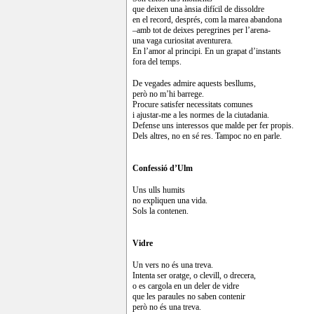
que deixen una ànsia difícil de dissoldre
en el record, després, com la marea abandona
–amb tot de deixes peregrines per l’arena-
una vaga curiositat aventurera.
En l’amor al principi. En un grapat d’instants
fora del temps.
De vegades admire aquests besllums,
però no m’hi barrege.
Procure satisfer necessitats comunes
i ajustar-me a les normes de la ciutadania.
Defense uns interessos que malde per fer propis.
Dels altres, no en sé res. Tampoc no en parle.
Confessió d’Ulm
Uns ulls humits
no expliquen una vida.
Sols la contenen.
Vidre
Un vers no és una treva.
Intenta ser oratge, o clevill, o drecera,
o es cargola en un deler de vidre
que les paraules no saben contenir
però no és una treva.