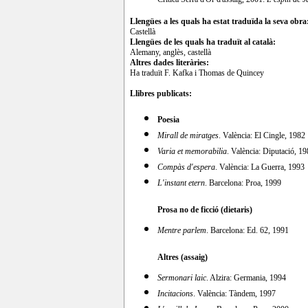
Llengües a les quals ha estat traduïda la seva obra
Castellà
Llengües de les quals ha traduït al català:
Alemany, anglès, castellà
Altres dades literàries:
Ha traduït F. Kafka i Thomas de Quincey
Llibres publicats:
Poesia
Mirall de miratges
. València: El Cingle, 1982
Varia et memorabilia
. València: Diputació, 1
Compàs d'espera
. València: La Guerra, 1993
L'instant etern
. Barcelona: Proa, 1999
Prosa no de ficció (dietaris)
Mentre parlem
. Barcelona: Ed. 62, 1991
Altres (assaig)
Sermonari laic
. Alzira: Germania, 1994
Incitacions
. València: Tàndem, 1997