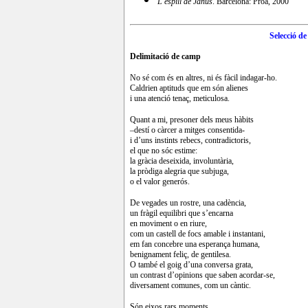
L'espill de Janus
. Barcelona: Proa, 2000
Selecció d
Delimitació de camp
No sé com és en altres, ni és fàcil indagar-ho.
Caldrien aptituds que em són alienes
i una atenció tenaç, meticulosa.
Quant a mi, presoner dels meus hàbits
–destí o càrcer a mitges consentida-
i d’uns instints rebecs, contradictoris,
el que no sóc estime:
la gràcia deseixida, involuntària,
la pròdiga alegria que subjuga,
o el valor generós.
De vegades un rostre, una cadència,
un fràgil equilibri que s’encarna
en moviment o en riure,
com un castell de focs amable i instantani,
em fan concebre una esperança humana,
benignament feliç, de gentilesa.
O també el goig d’una conversa grata,
un contrast d’opinions que saben acordar-se,
diversament comunes, com un càntic.
Són eixos rars moments