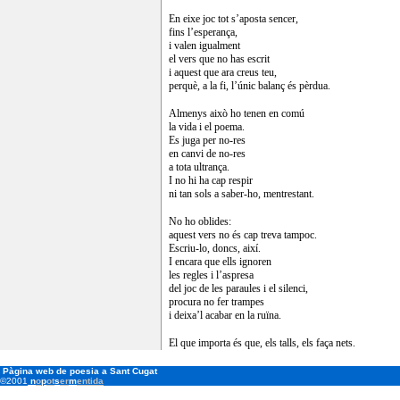
En eixe joc tot s’aposta sencer,
fins l’esperança,
i valen igualment
el vers que no has escrit
i aquest que ara creus teu,
perquè, a la fi, l’únic balanç és pèrdua.
Almenys això ho tenen en comú
la vida i el poema.
Es juga per no-res
en canvi de no-res
a tota ultrança.
I no hi ha cap respir
ni tan sols a saber-ho, mentrestant.
No ho oblides:
aquest vers no és cap treva tampoc.
Escriu-lo, doncs, així.
I encara que ells ignoren
les regles i l’aspresa
del joc de les paraules i el silenci,
procura no fer trampes
i deixa’l acabar en la ruïna.
El que importa és que, els talls, els faça nets.
Pàgina web de poesia a Sant Cugat
©2001
n
o
p
ot
s
er
m
entida