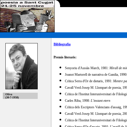
Bibliografia
Premis literaris:
Senyoriu d'Ausiàs March, 1981:
Mirall de mi
Joanot Martorell de narrativa de Gandia, 1990
Crítica Serra d'Or de dietaris, 1991:
Mentre p
Cavall Verd-Josep M. Llompart de poesia, 19
Crítica de l'Institut Interuniversitari de Filol
Oliva
(30-7-1958)
Carles Riba, 1998:
L'instant etern
Crítica dels Escriptors Valencians d'assaig, 1
Cavall Verd-Josep M. Llompart de poesia, 20
Crítica de l'Institut Interuniversitari de Filol
Crítica Serra d'Or d'assaig, 2001:
L'espill de 