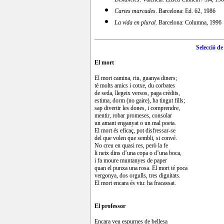
Cartes marcades
. Barcelona: Ed. 62, 1986
La vida en plural
. Barcelona: Columna, 1996
Selecció d
El mort
El mort camina, riu, guanya diners;
té molts amics i cotxe, du corbates
de seda, llegeix versos, paga crèdits,
estima, dorm (no gaire), ha tingut fills;
sap divertir les dones, i comprendre,
mentir, robar promeses, consolar
un amant enganyat o un mal poeta.
El mort és eficaç, pot disfressar-se
del que volen que sembli, si convé.
No creu en quasi res, però la fe
li neix dins d’una copa o d’una boca,
i fa moure muntanyes de paper
quan el punxa una rosa. El mort té poca
vergonya, dos orgulls, tres dignitats.
El mort encara és viu: ha fracassat.
El professor
Encara veu espurnes de bellesa