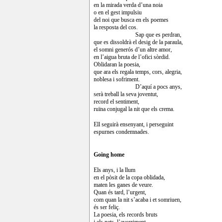
en la mirada verda d’una noia
o en el gest impulsiu
del noi que busca en els poemes
la resposta del cos.
Sap que es perdran,
que es dissoldrà el desig de la paraula,
el somni generós d’un altre amor,
en l’aigua bruta de l’ofici sòrdid.
Oblidaran la poesia,
que ara els regala temps, cors, alegria,
noblesa i sofriment.
D’aquí a pocs anys,
serà treball la seva joventut,
record el sentiment,
ruïna conjugal la nit que els crema.
Ell seguirà ensenyant, i perseguint
espurnes condemnades.
Going home
Els anys, i la llum
en el pòsit de la copa oblidada,
maten les ganes de veure.
Quan és tard, l’urgent,
com quan la nit s’acaba i et somriuen,
és ser feliç.
La poesia, els records bruts