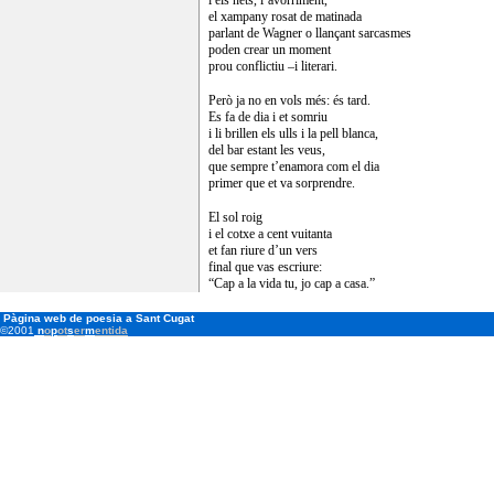
i els nets, l’avorriment,
el xampany rosat de matinada
parlant de Wagner o llançant sarcasmes
poden crear un moment
prou conflictiu –i literari.
Però ja no en vols més: és tard.
Es fa de dia i et somriu
i li brillen els ulls i la pell blanca,
del bar estant les veus,
que sempre t’enamora com el dia
primer que et va sorprendre.
El sol roig
i el cotxe a cent vuitanta
et fan riure d’un vers
final que vas escriure:
“Cap a la vida tu, jo cap a casa.”
Pàgina web de poesia a Sant Cugat
©2001
n
o
p
ot
s
er
m
entida