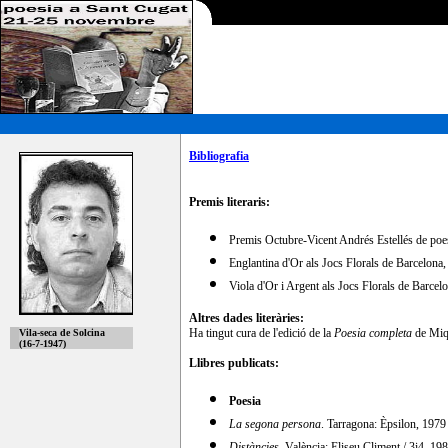
Bibliografia
Premis literaris:
Premis Octubre-Vicent Andrés Estellés de poe
Englantina d'Or als Jocs Florals de Barcelona
Viola d'Or i Argent als Jocs Florals de Barcel
Altres dades literàries:
Ha tingut cura de l'edició de la
Poesia completa
de Miqu
Vila-seca de Solcina
(16-7-1947)
Llibres publicats:
Poesia
La segona persona
. Tarragona: Èpsilon, 1979
Distàncies
. València: Eliseu Climent / 3i4, 19