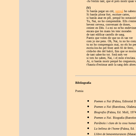
-Ja t'estim tant, que et pots morir quan 
[V]
Si bastàs pegar un crit,
perquè
ho sabess
Si bastàs plorar fort, escriure cartes,
si bastàs anar en pèl, perquè ho notassin
Tu, Nai, no ho comprendràs. Ells s'entr
bevent cervesa, conversant de dones,
creient en Déu. I a mi no m'ho endevine
encara que les mans les tenc morades
de tant edificar castells de sang.
Pareix que volen dir que no és tan ver
com jo me pens. Oh, Nai, tu no ho com
tu no ho comprenguis mai, no els ho pe
escriu-los-ho pel front amb fil de ferro,
crida-ho des del balcó, fins que se morin
de tant saber-ho tot. Serà més ver
si tots ho saben, Nai, i el món n'esclata.
Ai, si bastàs morir perquè ho creguessin
t'hauria d'estimar amb la sang dels altres
Bibliografia
Poesia
Poemes a Nai
(Palma, Editorial D
Poemes a Nai
(Barcelona, Olañeta
Biografia
(Palma, Ed. Moll, 1974
Poemes a Nai.
Biografia (Barcel
Paràbola i clam de la cosa hum
La bellesa de l'home
(Palma, Ed. 
Llibre de benaventurances
(Manaco