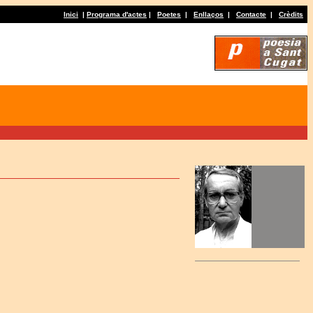
Inici
|
Programa d'actes
|
Poetes
|
Enllaços
|
Contacte
|
Crèdits