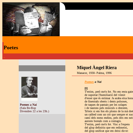
Poetes
·
Miquel Àngel Riera
Manacor, 1930- Palma, 1996
Poemes
a Nai
[I]
T'estim, però me'n fot. No em resta gair
de suportar l'humiliació del vòmit
d'esser que és estimar. Ja acaba eixa hora
de finestrals oberts i dents polsoses,
Poemes a Nai
de taques de pantaix per les solapes
(Sala Be-Bop
i de taurons pels músculs o dreceres.
Divendres 22 a les 23h.)
Ta'teix si em fon els ploms de la mà dre
un calfred com un crit que sempre et xuc
camí dels meus endins, pels dits em nei
aurores boreals com a contagis.
T'estim, però me'n fot. Visc a l'espera
del glop definitiu que em redimeixi,
del glop unificat que em deixi dir-te: