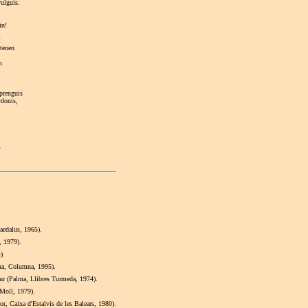
vulguis.
in!
!
etenen
n
prenguis
rdonis,
,
.
aedalus, 1965).
, 1979).
).
ona, Columna, 1995).
ana
(Palma, Llibres Turmeda, 1974).
Moll, 1979).
r, Caixa d'Estalvis de les Balears, 1980).