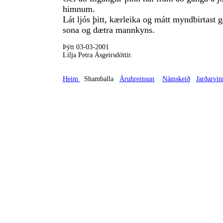
himnum.
Lát ljós þitt, kærleika og mátt myndbirtast 
sona og dætra mannkyns.
Þýtt 03-03-2001
Lilja Petra Ásgeirsdóttir.
Heim
Shamballa
Áruhreinsun
Námskeið
Jarðarvin