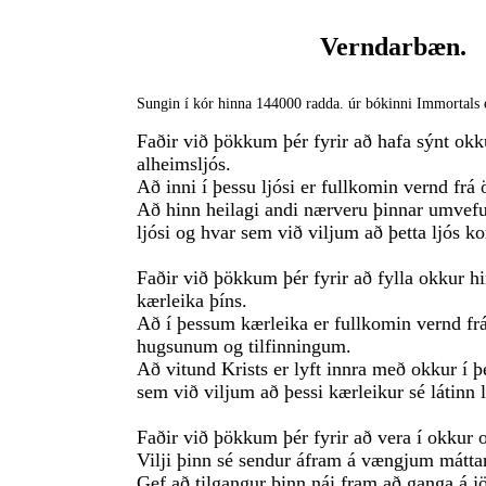
Verndarbæn.
Sungin í kór hinna 144000 radda. úr bókinni Immortals 
Faðir við þökkum þér fyrir að hafa sýnt okk
alheimsljós.
Að inni í þessu ljósi er fullkomin vernd frá
Að hinn heilagi andi nærveru þinnar umvefur
ljósi og hvar sem við viljum að þetta ljós k
Faðir við þökkum þér fyrir að fylla okkur 
kærleika þíns.
Að í þessum kærleika er fullkomin vernd fr
hugsunum og tilfinningum.
Að vitund Krists er lyft innra með okkur í 
sem við viljum að þessi kærleikur sé látinn 
Faðir við þökkum þér fyrir að vera í okkur o
Vilji þinn sé sendur áfram á vængjum mátt
Gef að tilgangur þinn nái fram að ganga á j