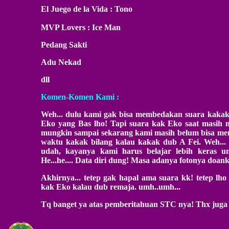
El Juego de la Vida : Tono
MVP Lovers : Ice Man
Pedang Sakti
Adu Nekad
dll
Komen-Komen Kami :
Weh... dulu kami gak bisa membedakan suara kaka
Eko yang Bas lho! Tapi suara kak Eko saat masih
mungkin sampai sekarang kami masih belum bisa memb
waktu kakak bilang kalau kakak dub A Fei. Weh... k
udah, kayanya kami harus belajar lebih keras u
He...he.... Data diri dung! Masa adanya fotonya doank
Akhirnya... tetep gak hapal ama suara kk! tetep lho
kak Eko kalau dub remaja. umh..umh...
Tq banget ya atas pemberitahuan STC nya! Thx juga 