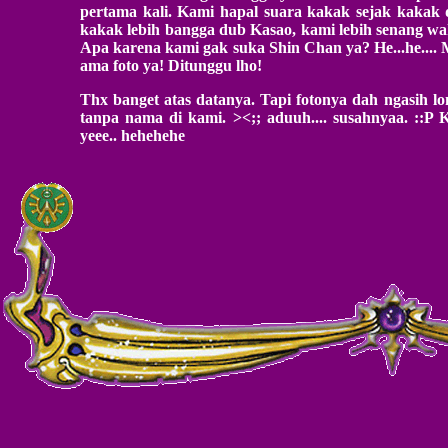
pertama kali. Kami hapal suara kakak sejak kakak
kakak lebih bangga dub Kasao, kami lebih senang w
Apa karena kami gak suka Shin Chan ya? He...he.... 
ama foto ya! Ditunggu lho!
Thx banget atas datanya. Tapi fotonya dah ngasih l
tanpa nama di kami. ><;; aduuh.... susahnyaa. ::P 
yeee.. hehehehe