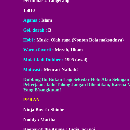
Perumnas 2 Tangerang
15810
Agama :
Islam
Gol. darah :
B
Hobi :
Music, Olah raga (Nonton Bola maksudnya)
Warna favorit :
Merah, Hitam
Mulai Jadi Dubber :
1995 (awal)
Motivasi :
Mencari Nafkah!
Dubbing Itu Bukan Lagi Sekedar Hobi Atau Selinga
Pekerjaan. Jado Tolong Jangan Dihentikan, Karena
Yang B'sangkutan!
PERAN
Ninja Boy 2 : Shinbe
Noddy : Martha
Ragnarok the Anime : Judia, poi poi