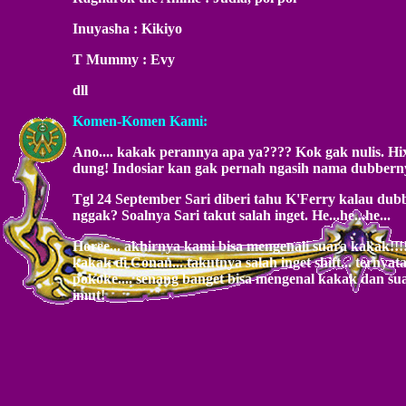
Inuyasha : Kikiyo
T Mummy : Evy
dll
Komen-Komen Kami:
Ano.... kakak perannya apa ya???? Kok gak nulis. H
dung! Indosiar kan gak pernah ngasih nama dubberny
Tgl 24 September Sari diberi tahu K'Ferry kalau dub
nggak? Soalnya Sari takut salah inget. He...he...he...
Horee... akhirnya kami bisa mengenali suara kakak!!
kakak di Conan... takutnya salah inget shift... ternya
pokoke.... senang banget bisa mengenal kakak dan sua
imut!