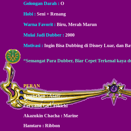
Golongan Darah :
O
Hobi :
Seni + Renang
Warna Favorit :
Biru, Merah Marun
Mulai Jadi Dubber :
2000
Motivasi :
Ingin Bisa Dubbing di Disney Luar, dan 
“Semangat Para Dubber, Biar Cepet Terkenal kaya d
PERAN
Asari-chan : Asari
Let's and Go : Tokichi
Akazukin Chacha : Marine
Hamtaro : Ribbon