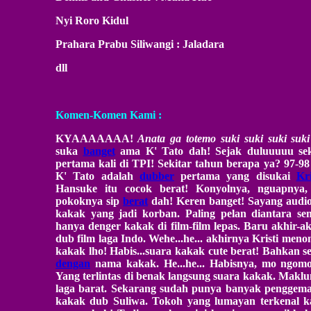
Nyi Roro Kidul
Prahara Prabu Siliwangi : Jaladara
dll
Komen-Komen Kami :
KYAAAAAAA!
Anata ga totemo suki suki suki suki
suka
banget
ama K' Tato dah! Sejak duluuuuu sek
pertama kali di TPI! Sekitar tahun berapa ya? 97-98
K' Tato adalah
dubber
pertama yang disukai
Kri
Hansuke itu cocok berat! Konyolnya, nguapnya,
pokoknya sip
berat
dah! Keren banget! Sayang audio
kakak yang jadi korban. Paling pelan diantara semua
hanya denger kakak di film-film lepas. Baru akhir-a
dub film laga Indo. Wehe...he... akhirnya Kristi me
kakak lho! Habis...suara kakak cute berat! Bahkan 
dengan
nama kakak. He...he... Habisnya, mo ngomo
Yang terlintas di benak langsung suara kakak. Mak
laga barat. Sekarang sudah punya banyak penggemar
kakak dub Suliwa. Tokoh yang lumayan terkenal kan?