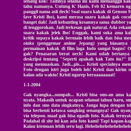
senang kok! Tadinya selama ini kami memanggil k
tahu namanya. Untung K' Hanis, Feb 02 kemaren ngas
panggil nama asli dech! Soal suara kakak di Gensou 
fave Kristi lho), kami merasa suara kakak gak co
banget dah! Jadi kebanting kesannya sama dubber yan
di tenggorokan. Jadi terkesan gak natural. Ada reka
suara kakak jelek lho! Enggak, kami suka ama kak
kritik supaya kakak bermain lebih baik dan bisa me
otaku
(penggemar anime Jepang) yang biasanya 
permainan kakak di film laga Indo sangat bagus! Oh
gak? Penasaran berat nech! Kami udah bertanya
deskripsi tentang "Seperti apakah kak Tato itu?
yang memuaskan. Jadi...pls..... Kristi specialnya m
Foto dengan istri juga boleh loh! Kristi dan kirim 
kalau ada waktu! Kristi ngarep beraaaaaaaat!
1-1-2004
Gak nyangka...sumpah... Kristi bisa sms-an ama k
nyata. Makasih untuk ucapan selamat tahun baru, sms
info dan sms data singkatnya. Janga lupa dengan t
bisa berhenti ketawa sangking senangnya! Gak nya
via telepon. maaf gak bisa ngasih foto. Kakak ternya
Padahal di site ini kan ada foto kami! Tapi kapan-kap
Kalau ktemuan lebih seru lagi. Hehehehehehehehehehe