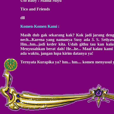
Ufo Baby : Mama Miyu
Tico and Friends
dll
Komen-Komen Kami :
Masih dub gak sekarang kak? Kok jadi jarang deng
nech...Karena yang namanya Susy ada 3. S. Setiyawa
Hm...hm...jadi keder kita. Udah githu tau kan kalau
Menyusahkan berat dah! He...he... Maaf kalau kami 
ada waktu, jangan lupa kirim datanya ya!
Ternyata Kurapika ya? hm... hm.... komen menyusul 