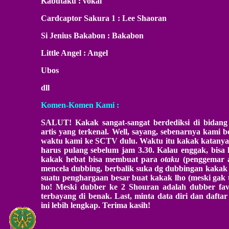
Kabutaku : vokal
Cardcaptor Sakura 1 : Lee Shaoran
Si Jenius Bakabon : Bakabon
Little Angel : Angel
Ubos
dll
Komen-Komen Kami :
SALUT! Kakak sangat-sangat berdediksi di bidang
artis yang terkenal. Well, sayang, sebenarnya kami
waktu kami ke SCTV dulu. Waktu itu kakak katanya
harus pulang sebelum jam 3.30. Kalau enggak, bis
kakak hebat bisa membuat para
otaku
(penggemar a
mencela dubbing, berbalik suka dg dubbingan kakak 
suatu penghargaan besar buat kakak lho (meski gak t
ho! Meski dubber ke 2 Shouran adalah dubber f
terbayang di benak. Last, minta data diri dan dafta
ini lebih lengkap. Terima kasih!