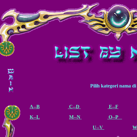
Pilih kategori nama di
A--B
C--D
E--F
K--L
M--N
O--P
U--V
W