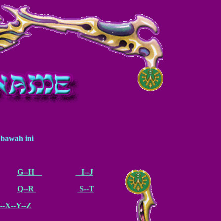
 bawah ini
G--H
I--J
Q--R
S--T
--X--Y--Z