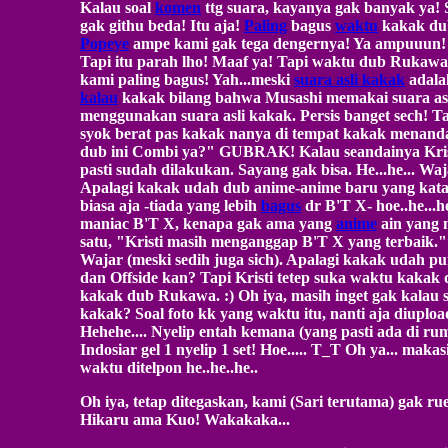
Kalau soal
komen
ttg suara, kayanya gak banyak ya!
gak githu beda! Itu aja!
Paling
bagus
waktu
kakak du
Popeye
ampe kami gak tega dengernya! Ya ampuuun! 
Tapi itu parah lho! Maaf ya! Tapi waktu dub Rukawa
kami paling bagus! Yah...meski
suara asli kakak
adala
kalau
kakak bilang bahwa Musashi memakai suara asl
menggunakan suara asli kakak. Persis banget sech! T
syok berat pas kakak nanya di tempat kakak menand
dub ini Combi ya?" GUBRAK! Kalau seandainya Kristi
pasti sudah dilakukan. Sayang gak bisa. He...he... Wa
Apalagi kakak udah dub anime-anime baru yang kata 
biasa aja -tiada yang lebih
bagus
dr B'T X- hoe..he...h
maniac B'T X, kenapa gak ama yang
anime
ain yang 
satu, "Kristi masih menganggap B'T X yang terbaik."
Wajar (meski sedih juga sich). Apalagi kakak udah p
dan Offside kan? Tapi Kristi tetep suka waktu kakak
kakak dub Rukawa. :) Oh iya, masih inget gak kalau
kakak? Soal foto kk yang waktu itu, nanti aja diupload
Hehehe.... Nyelip entah kemana (yang pasti ada di rum
Indosiar gel 1 nyelip 1 set! Hoe..... T_T Oh ya... maka
waktu ditelpon he..he..he..
Oh iya, tetap ditegaskan, kami (Sari terutama) gak r
Hikaru ama Kuo! Wakakaka...