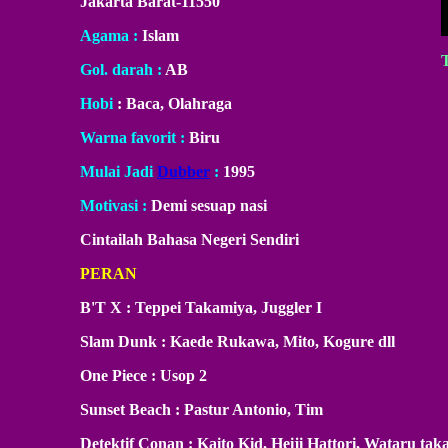
Jakarta Barat-11550
Agama :
Islam
Gol. darah :
AB
Hobi
: Baca, Olahraga
Warna favorit :
Biru
Mulai Jadi
Dubber
:
1995
Motivasi :
Demi sesuap nasi
Cintailah Bahasa Negeri Sendiri
PERAN
B'T X : Teppei Takamiya, Juggler I
Slam Dunk : Kaede Rukawa, Mito, Kogure dll
One Piece : Usop 2
Sunset Beach : Pastur Antonio, Tim
Detektif Conan : Kaito Kid, Heiji Hattori, Wataru tak