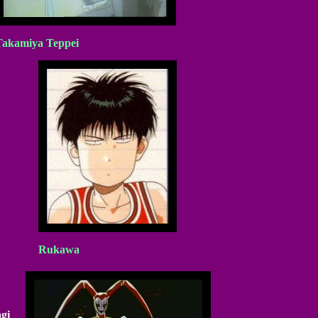
Takamiya Teppei
Rukawa
agi