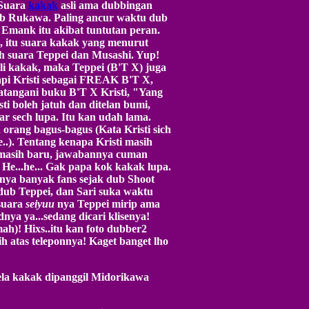
 Suara
kakak
asli ama dubbingan
b Rukawa. Paling ancur waktu dub
Emank itu akibat tuntutan peran.
, itu suara kakak yang menurut
h suara Teppei dan Musashi. Yup!
i kakak, maka Teppei (B'T X) juga
api Kristi sebagai FREAK B'T X,
atangani buku B'T X Kristi, "Yang
 boleh jatuh dan ditelan bumi,
jar sech lupa. Itu kan udah lama.
orang bagus-bagus (Kata Kristi sich
e..). Tentang kenapa Kristi masih
masih baru, jawabannya cuman
 He...he... Gak papa kok kakak lupa.
unya banyak fans sejak dub Shoot
 dub Teppei, dan Sari suka waktu
 suara
seiyuu
nya Teppei mirip ama
nya ya...sedang dicari klisenya!
ah)! Hixs..itu kan foto dubber2
sih atas teleponnya! Kaget banget lho
uela kakak dipanggil Midorikawa