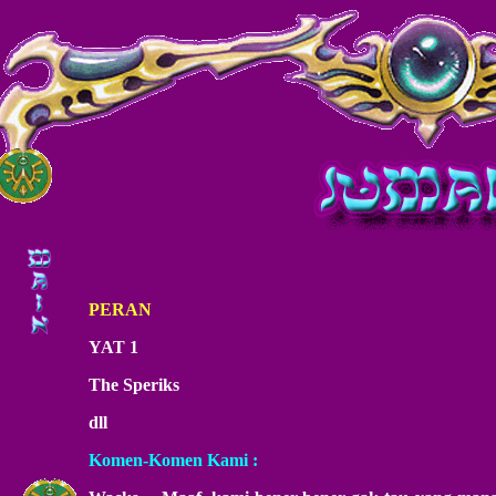
PERAN
YAT 1
The Speriks
dll
Komen-Komen Kami :