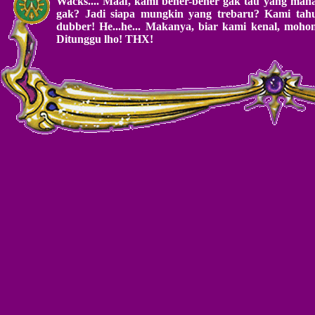
Wacks.... Maaf, kami bener-bener gak tau yang mana
gak? Jadi siapa mungkin yang trebaru? Kami tahu
dubber! He...he... Makanya, biar kami kenal, mohon
Ditunggu lho! THX!