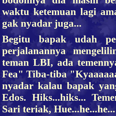
waktu ketemuan lagi am
gak nyadar juga...
Begitu bapak udah per
perjalanannya mengelil
teman LBI, ada temenny
Fea" Tiba-tiba "Kyaaaaaa.
nyadar kalau bapak yan
Edos. Hiks...hiks... Te
Sari teriak, Hue...he...he