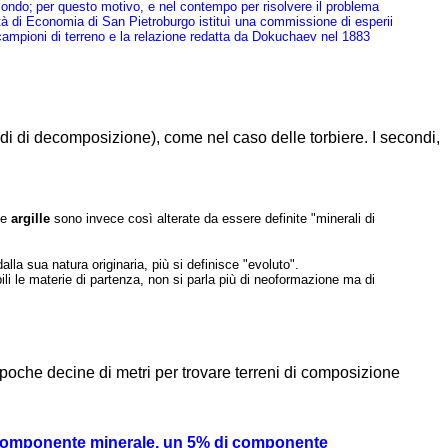
mondo;
per questo motivo, e nel contempo per risolvere il problema
ietà di Economia di San Pietroburgo istituì una commissione di esperii
i campioni di terreno e la relazione redatta da Dokuchaev nel 1883
adi di decomposizione), come nel caso delle torbiere. I secondi,
le
argille
sono invece così alterate da essere definite "minerali di
lla sua natura originaria, più si definisce "evoluto".
bili le materie di partenza, non si parla più di neoformazione ma di
 poche decine di metri per trovare terreni di composizione
di componente minerale, un 5% di componente