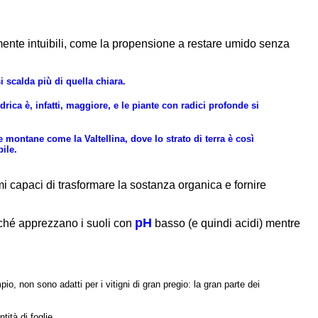
cilmente intuibili, come la propensione a restare umido senza
i scalda più di quella chiara.
idrica è, infatti, maggiore, e le piante con radici profonde si
 montane come la Valtellina, dove lo strato di terra è così
bile.
mi capaci di trasformare la sostanza organica e fornire
pH
hé apprezzano i suoli con
basso (e quindi acidi) mentre
io, non sono adatti per i vitigni di gran pregio: la gran parte dei
ità di foglie.