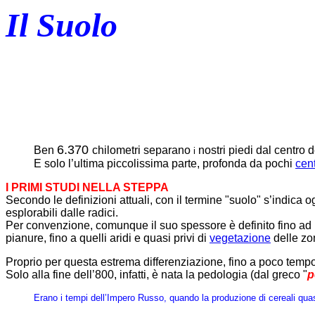
Il Suolo
6.370
Ben
chilometri separano
nostri piedi dal centro d
i
E solo l’ultima piccolissima parte, profonda da pochi
cent
I PRIMI STUDI NELLA STEPPA
Secondo le definizioni attuali, con il termine "suolo" s’indica 
esplorabili dalle radici.
Per convenzione, comunque il suo spessore è definito fino ad una
pianure, fino a quelli aridi e quasi privi di
vegetazione
delle zo
Proprio per questa estrema differenziazione, fino a poco tempo
Solo alla fine dell’800, infatti, è nata la pedologia (dal greco "
p
Erano i tempi dell’Impero Russo, quando la produzione di cereali quas