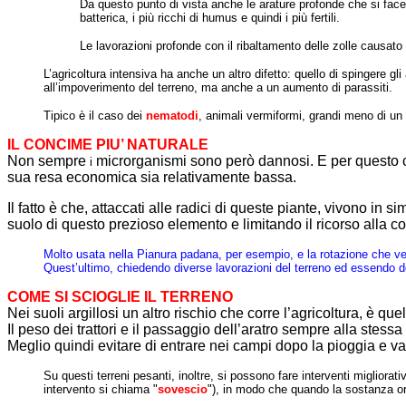
Da questo punto di vista anche le arature profonde che si facev
batterica, i più ricchi di humus e quindi i più fertili.
Le lavorazioni profonde con il ribaltamento delle zolle causato d
L’agricoltura intensiva ha anche un altro difetto: quello di spingere g
all’impoverimento del terreno, ma anche a un aumento di parassiti.
Tipico è il caso dei
nematodi
, animali vermiformi, grandi meno di un mi
IL CONCIME PIU’ NATURALE
Non sempre
microrganismi sono però dannosi. E per questo ch
i
sua resa economica sia relativamente bassa.
Il fatto è che, attaccati alle radici di queste piante, vivono in si
suolo di questo prezioso elemento e limitando il ricorso alla 
Molto usata nella Pianura padana, per esempio, e la rotazione che v
Quest’ultimo, chiedendo diverse lavorazioni del terreno ed essendo dot
COME SI SCIOGLIE IL TERRENO
Nei suoli argillosi un altro rischio che corre l’agricoltura, è qu
Il peso dei trattori e il passaggio dell’aratro sempre alla stes
Meglio quindi evitare di entrare nei campi dopo la pioggia e var
Su questi terreni pesanti, inoltre, si possono fare interventi miglior
intervento si chiama "
sovescio
"), in modo che quando la sostanza org