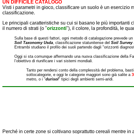
UN DIFFICILE CATALOGO
Visti i parametri in gioco, classificare un suolo è un eserciz
classificazione.
Le principali caratteristiche su cui si basano le più importanti c
il numero di strati (o "
orizzonti
"), il colore, la profondità, le q
Sulla base di questi fattori, ogni metodo di catalogazione prevede un c
Soil Taxonomy Usda
, classificazione statunitense del
Soil Survey 
Entrambi studiano il profilo dei suoli partendo dagli "orizzonti diagnos
Oggi si sta comunque affermando una nuova classificazione della Fa
l’obiettivo di riunificare i vari sistemi mondiali.
Tanto per rendersi conto della complessità del problema, basti
sottocategorie, e oggi le categorie maggiori sono già salite a
3
metro, o i "
durisol
" tipici degli ambienti semi-aridi.
Perché in certe zone si coltivano soprattutto cereali mentre in 