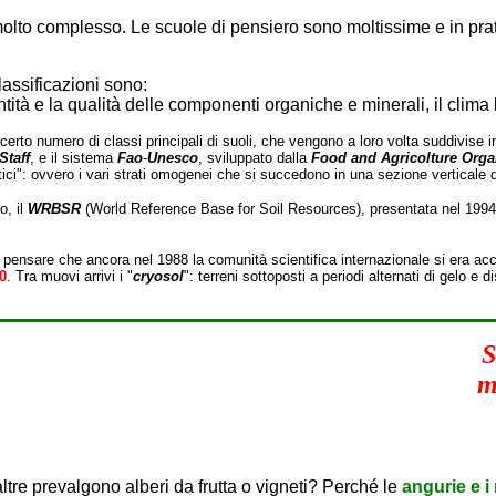
io molto complesso. Le scuole di pensiero sono moltissime e in 
lassificazioni sono:
uantità e la qualità delle componenti organiche e minerali, il clima
erto numero di classi principali di suoli, che vengono a loro volta suddivise in 
Staff
, e il sistema
Fao
-
Unesco
, sviluppato dalla
Food and Agricolture Orga
tici": ovvero i vari strati omogenei che si succedono in una sezione verticale di
o, il
WRBSR
(World Reference Base for Soil Resources), presentata nel 1994:
 pensare che ancora nel 1988 la comunità scientifica internazionale si era acc
0
. Tra muovi arrivi i "
cryosol
": terreni sottoposti a periodi alternati di gelo e 
S
m
altre prevalgono alberi da frutta o vigneti? Perché le
angurie e i