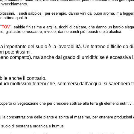
l’invecchiamento.
o moltissimi. I suoli sabbiosi, per esempio, danno vini dal buon aroma, ma legger
e ottima qualità.
 "
TOV
", sabbie finissime e argilla, ricchi di calcare, che danno un barolo eleg
uno, giallastre o rossastre, invece, danno baroli più robusti e più alcolici.
a importante del suolo è la lavorabilità. Un terreno difficile da d
ori potentissimi.
 meno compatto). ma anche dal grado di umidità: se è eccessiva la 
bile anche il contrario.
aludi moltissimi terreni che, sommersi dall’acqua, si sarebbero tra
perto di vegetazione che per crescere sottrae alla terra gli elementi nutritivi, 
iù la concentrazione delle piante è spinta al massimo, per ottenere produzioni 
del suolo di sostanza organica e humus