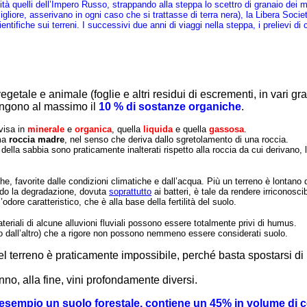
tità quelli dell’Impero Russo, strappando alla steppa lo scettro di granaio dei 
migliore, asserivano in ogni caso che si trattasse di terra nera), la Libera Soc
ntifiche sui terreni. I successivi due anni di viaggi nella steppa, i prelievi d
etale e animale (foglie e altri residui di escrementi, in vari gr
engono al massimo il
10 % di sostanze organiche
.
ivisa in
minerale
e
organica
, quella
liquida
e quella
gassosa
.
ama
roccia madre
, nel senso che deriva dallo sgretolamento di una roccia.
della sabbia sono praticamente inalterati rispetto alla roccia da cui derivano, 
e, favorite dalle condizioni climatiche e dall’acqua. Più un terreno è lontano da
ndo la degradazione, dovuta
soprattutto
ai batteri, è tale da rendere irriconosci
’odore caratteristico, che è alla base della fertilità del suolo.
materiali di alcune alluvioni fluviali possono essere totalmente privi di humus.
l’uno dall’altro) che a rigore non possono nemmeno essere considerati suolo.
el terreno è praticamente impossibile, perché basta spostarsi di
no, alla fine, vini profondamente diversi.
er esempio un suolo forestale, contiene un 45% in volume 