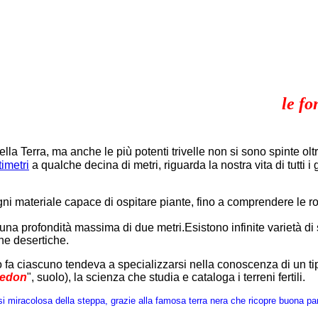
le fo
ella Terra, ma anche le più potenti trivelle non si sono spinte olt
imetri
a qualche decina di metri, riguarda la nostra vita di tutti i
ogni materiale capace di ospitare piante, fino a comprendere le r
 profondità massima di due metri.Esistono infinite varietà di suol
ne desertiche.
 fa ciascuno tendeva a specializzarsi nella conoscenza di un tip
edon
", suolo), la scienza che studia e cataloga i terreni fertili.
i miracolosa della steppa, grazie alla famosa terra nera che ricopre buona part