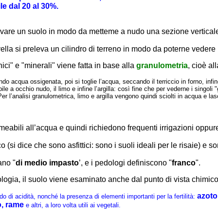
le dal 20 al 30%.
cavare un suolo in modo da metteme a nudo una sezione verticale
ella si preleva un cilindro di terreno in modo da poterne vedere i 
ici" e "minerali" viene fatta in base alla
granulometria
, cioè al
do acqua ossigenata, poi si toglie l’acqua, seccando il terriccio in forno, infin
e a occhio nudo, il limo e infine l’argilla: così fine che per vederne i singoli "
er l’analisi granulometrica, limo e argilla vengono quindi sciolti in acqua e lasc
permeabili all’acqua e quindi richiedono frequenti irrigazioni opp
co (si dice che sono asfittici: sono i suoli ideali per le risaie) e
ano "
di medio impasto
’, e i pedologi definiscono "
franco
".
ologia, il suolo viene esaminato anche dal punto di vista chimico
azoto
do di acidità, nonché la presenza di elementi importanti per la fertilità:
o, rame
e altri, a loro volta utili ai vegetali.