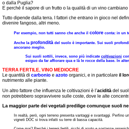
o dalla Puglia?
E perché il sapore di un frutto o la qualità di un vino cambian
Tutto dipende dalla terra. I fattori che entrano in gioco nel de
divenire fangoso, altri meno.
colore
Per esempio, non tutti sanno che anche il
conta: in un t
profondità
Anche la
del suolo è importante. Sui suoli profondi (
ancorano meglio.
Sui suoli sottili, invece, sono più indicate
coltivazioni
come
esiguo da far affiorare qua e là le rocce della base. In alte
TERRA FERTILE, VINO MEDIOCRE
Le quantità di
carbonio
e
azoto
organici, e in particolare
il lo
nutrimento alle piante.
Un altro fattore che influenza le coltivazioni è l’
acidità
del suo
non potrebbero sopravvivere sulle coste, dove le alte concentra
La maggior parte dei vegetali predilige comunque suoli neut
In realtà, però, ogni terreno presenta vantaggi e svantaggi. Perfino un’
vigneti DOC si trova infatti su terre di bassa capacità.
Come mai? Perché i terreni fertili, ricchi di azoto e sostanze organi