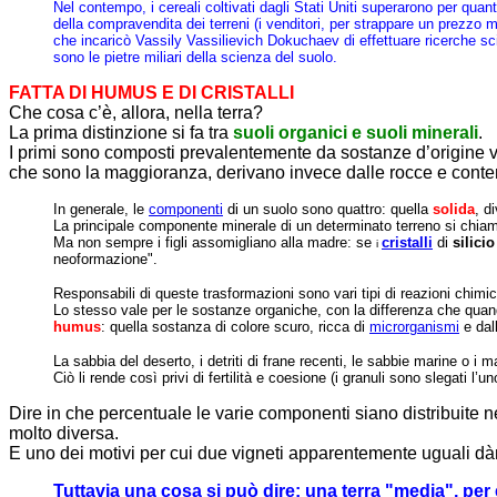
Nel contempo, i cereali coltivati dagli Stati Uniti superarono per quan
della compravendita dei terreni (i venditori, per strappare un prezzo 
che incaricò Vassily Vassilievich Dokuchaev di effettuare ricerche scie
sono le pietre miliari della scienza del suolo.
FATTA DI HUMUS E DI CRISTALLI
Che cosa c’è, allora, nella terra?
La prima distinzione si fa tra
suoli organici e suoli minerali
.
I primi sono composti prevalentemente da sostanze d’origine veg
che sono la maggioranza, derivano invece dalle rocce e cont
In generale, le
componenti
di un suolo sono quattro: quella
solida
, d
La principale componente minerale di un determinato terreno si chi
Ma non sempre i figli assomigliano alla madre: se
cristalli
di
silicio
i
neoformazione".
Responsabili di queste trasformazioni sono vari tipi di reazioni chimich
Lo stesso vale per le sostanze organiche, con la differenza che qua
humus
: quella sostanza di colore scuro, ricca di
microrganismi
e dall
La sabbia del deserto, i detriti di frane recenti, le sabbie marine o i 
Ciò li rende così privi di fertilità e coesione (i granuli sono slegati 
Dire in che percentuale le varie componenti siano distribuite n
molto diversa.
E uno dei motivi per cui due vigneti apparentemente uguali dàn
Tuttavia una cosa si può dire: una terra "media", p