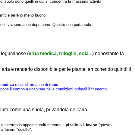
di suolo sono quelli in cui si concentra la massima attività
uperficie terreno meno buono.
ssa coltivazione anno dopo anno. Questo non porta solo
i leguminose (
erba medica, trifoglio, soia.
..) nonostante la
l’aria e renderlo disponibile per le piante, arricchendo quindi il
 medica
e quindi un anno di
mais
.
one il campo a riospitare nelle condizioni ottimali il frumento.
 dura come una suola, privandola dell’aria.
, o interrando apposite colture come il
pisello
o il
favino
(questo
 lavori, "sciolto".