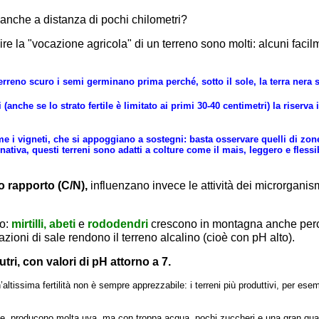
o anche a distanza di pochi chilometri?
finire la "vocazione agricola" di un terreno sono molti: alcuni fa
erreno scuro i semi germinano prima perché, sotto il sole, la terra nera s
anche se lo strato fertile è limitato ai primi 30-40 centimetri) la riserva 
 i vigneti, che si appoggiano a sostegni: basta osservare quelli di zone
rnativa, questi terreni sono adatti a colture come il mais, leggero e flessi
ro rapporto (C/N),
influenzano invece le attività dei microrganis
lo:
mirtilli, abeti
e
rododendri
crescono in montagna anche perc
zioni di sale rendono il terreno alcalino (cioè con pH alto).
ri, con valori di pH attorno a 7.
altissima fertilità non è sempre apprezzabile: i terreni più produttivi, per esemp
che, producono molta uva, ma con troppa acqua, pochi zuccheri e una gran quant