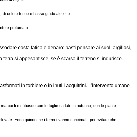
i, di colore tenue e basso grado alcolico.
ante e profumato.
issodare costa fatica e denaro: basti pensare ai suoli argillosi,
terra si appesantisce, se è scarsa il terreno si indurisce.
sformati in torbiere o in inutili acquitrini. L’intervento umano
ma poi li restituisce con le foglie cadute in autunno, con le piante
elevate. Ecco quindi che i terreni vanno concimati, per evitare che