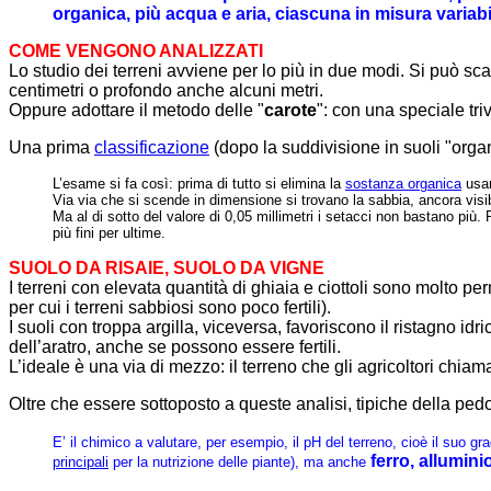
organica, più acqua e aria, ciascuna in misura variabi
COME VENGONO ANALIZZATI
Lo studio dei terreni avviene per lo più in due modi. Si può s
centimetri o profondo anche alcuni metri.
Oppure adottare il metodo delle "
carote
": con una speciale triv
Una prima
classificazione
(dopo la suddivisione in suoli "organ
L’esame si fa così: prima di tutto si elimina la
sostanza organica
usan
Via via che si scende in dimensione si trovano la sabbia, ancora visibil
Ma al di sotto del valore di 0,05 millimetri i setacci non bastano più. P
più fini per ultime.
SUOLO DA RISAIE, SUOLO DA VIGNE
I terreni con elevata quantità di ghiaia e ciottoli sono molto 
per cui i terreni sabbiosi sono poco fertili).
I suoli con troppa argilla, viceversa, favoriscono il ristagno idri
dell’aratro, anche se possono essere fertili.
L’ideale è una via di mezzo: il terreno che gli agricoltori chiam
Oltre che essere sottoposto a queste analisi, tipiche della ped
E’ il chimico a valutare, per esempio, il pH del terreno, cioè il suo gra
ferro, allumini
principali
per la nutrizione delle piante), ma anche