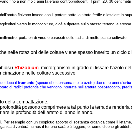
ano fino a non molti anni fa erano controproducenti. I primi 20, 30 centimetri 
all’aratro finivano invece con il portare sotto lo strato fertile e lasciare in s
li agricoltori verso le monocolture, cioè a ripetere sullo stesso terreno la ste
llimetro, portatori di virus e parassiti delle radici di molte piante coltivate.
e nelle rotazioni delle colture viene spesso inserito un ciclo d
mbiosi i
Rhizobium
. microrganismi in grado di fissare l’azoto del
concimazione nelle colture successive.
ede dopo il
frumento
(specie che consuma molto azoto) due o tre anni d’
erba
ato di radici profonde che vengono interrate nell’aratura post-raccolto, predisp
ello della compattazìone.
sa profondità possono comprimere a tal punto la terra da renderla
iare le profondità dell’aratro di anno in anno.
ativi. Per esempio con un cospicuo apporto di sostanza organica come il letame
anica diventerà humus il terreno sarà più leggero, o, come dicono gli addetti ai