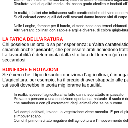
Risultato: vini di qualità media, dal basso grado alcolico e inadatti al
In realtà, i fattori che influiscono sulle caratteristiche del vino son
Suoli calcarei come quelli dei colli toscani danno invece vini di corpo 
Nelle Langhe, famose per il barolo, ci sono zone con terreni chiamati
Altri versanti collinari con sabbie e argille diverse, di colore grigio-br
LA FATICA DELL’ARATURA
Chi possiede un orto lo sa per esperienza: un’altra caratteristic
chiamati anche ‘
pesanti
", che per essere arati richiedono tratt
La lavorabilità è determinata dalla struttura del terreno (più o
seccandosi.
BONIFICHE E ROTAZIONI
Se è vero che il tipo di suolo condiziona l’agricoltura, è innega
L’agricoltura, per esempio, ha il pregio di aver strappato alle p
sui suoli dovrebbe in teoria migliorarne la qualità.
In realtà, spesso l’agricoltura ha fatto danni, soprattutto in passato.
Provate a pensare a una condizione spontanea, naturale: il suolo è rico
che muoiono o con gli escrementi degli animali che se ne nutrono.
Nei campi coltivati, invece, la vegetazione viene raccolta. E per di p
s’impoveriscano.
Quindi il primo risultato negativo dell’agricoltura è l’impoverimento 