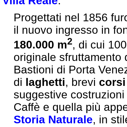
Villa Reale
.
Progettati nel 1856 fur
il nuovo ingresso in fo
2
180.000 m
, di cui 10
originale sfruttamento d
Bastioni di Porta Venezi
di
laghetti
, brevi
corsi
suggestive costruzioni
Caffè e quella più app
Storia Naturale
, in s