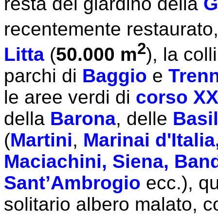
resta del giardino della
G
recentemente restaurato
2
Litta
(
50.000 m
), la col
parchi di
Baggio
e
Tren
le aree verdi di
corso XX
della
Barona
, delle
Basi
(
Martini
,
Marinai d'Italia
Maciachini, Siena, Ban
Sant’Ambrogio
ecc.), q
solitario albero malato, 