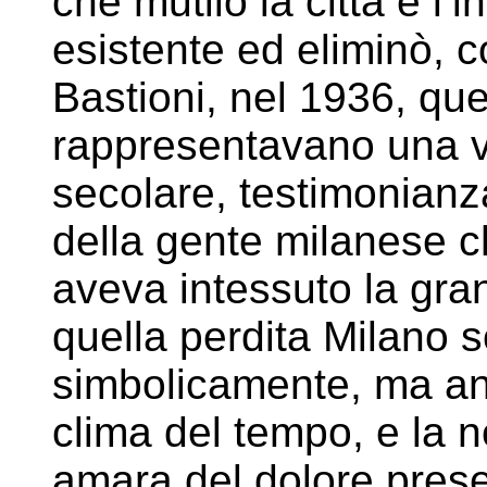
che mutilò la città e l
esistente ed eliminò, c
Bastioni, nel 1936, quei
rappresentavano una v
secolare, testimonianza 
della gente milanese c
aveva intessuto la gran
quella perdita Milano s
simbolicamente, ma anche
clima del tempo, e la 
amara del dolore prese