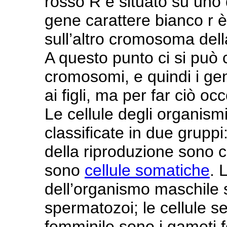
rosso R è situato su uno 
gene carattere bianco r è
sull’altro cromosoma dell
A questo punto ci si può 
cromosomi, e quindi i gen
ai figli, ma per far ciò 
Le cellule degli organism
classificate in due grupp
della riproduzione sono cel
sono
cellule somatiche
. 
dell’organismo maschile 
spermatozoi; le cellule s
femminile sono i gameti f