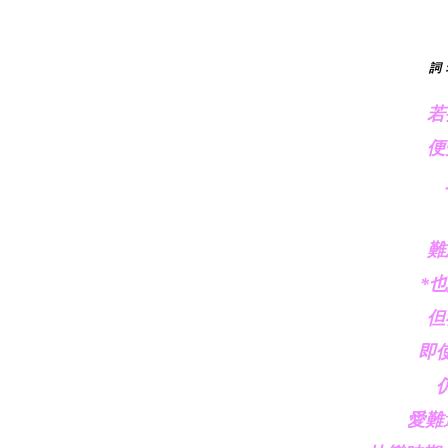
詞﹕
若
便
難
*也
但
即
愛難