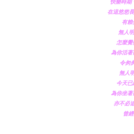
快樂時期 
在這悠悠長
有賴
無人明
怎麼覺
為你活著
令匆
無人明
今天已
為你坐著
亦不必追
曾經