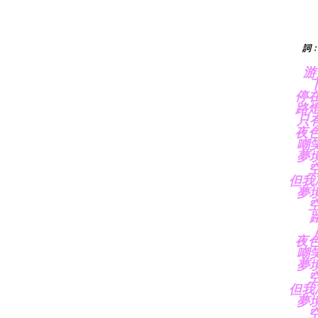
詞﹕
游
停
路
只
夜
嘲
夢
但我
夢
夜
嘲
夢
但我
夢