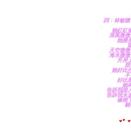
詞﹕林敏聰 
她紅紅
清風微微
她腰
天空微微
海水微微
升岸
陪
她好比
不
好比
她
告訴我誰
告訴我永
橡樹
騎