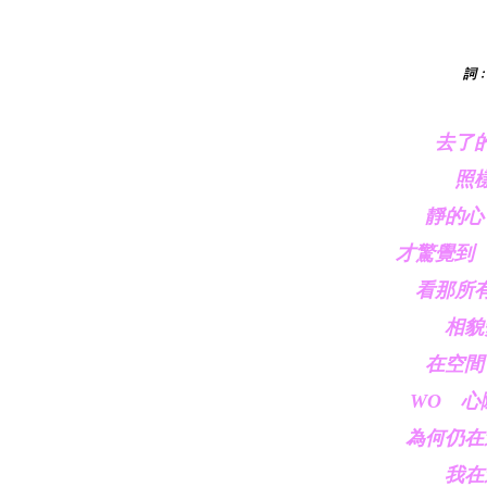
詞﹕
　去了
　照
　靜的心
　才驚覺到　
　看那所有
　相貌
　在空間
　WO　心
　為何仍在
　我在