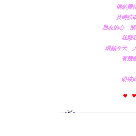
　偶然覺得
　及時扶助
　朋友的心　朋
　我願
　環顧今天　人
　有幾
　盼彼