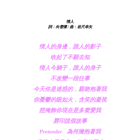
情人
詞﹕向雪懷 / 曲﹕岩尺幸矢
情人的身邊﹐誰人的影子

收起了不願去知

情人今躺于﹐誰人的身子

不改變一段往事

今天你是迷惑的﹐親吻抱著我

你憂鬱的眼如火﹐含笑的凝視

想掩飾你現在是多麼愛我

唇印說假故事

Pretender   為何擁抱著我
