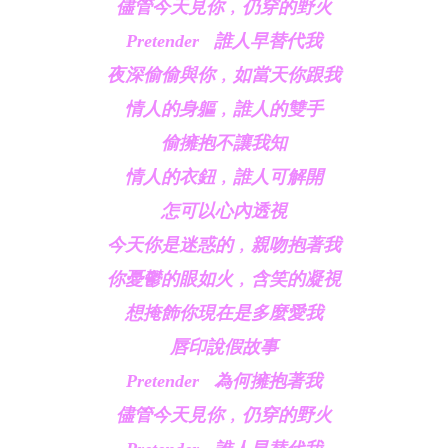
儘管今天見你﹐仍穿的野火

Pretender   誰人早替代我

夜深偷偷與你﹐如當天你跟我

情人的身軀﹐誰人的雙手

偷擁抱不讓我知

情人的衣鈕﹐誰人可解開

怎可以心內透視

今天你是迷惑的﹐親吻抱著我

你憂鬱的眼如火﹐含笑的凝視

想掩飾你現在是多麼愛我

唇印說假故事

Pretender   為何擁抱著我

儘管今天見你﹐仍穿的野火
