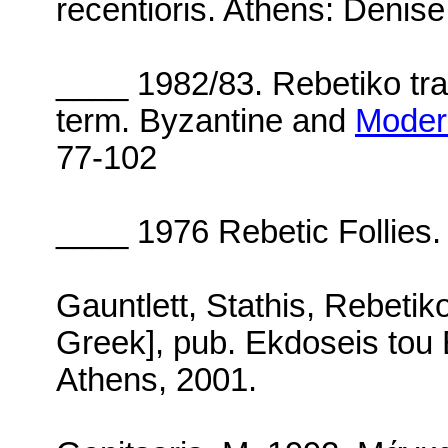
recentioris.
Athens
: Denis
____ 1982/83.
Rebetiko tr
term.
Byzantine and
Moder
77-102
____ 1976 Rebetic Follies.
Gauntlett, Stathis, Rebetiko
Greek], pub.
Ekdoseis tou 
Athens
, 2001.