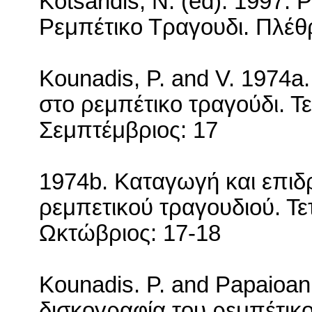
Kotsaridis
,
N
. (
ed
). 1997. 
Ρεμπέτικο Τραγουδι. Πλέθ
Kounadis, P. and V. 1974a.
στο ρεμπέτικο τραγούδι. Τε
Σεμπτέμβριος: 17
1974
b
. Καταγωγή και επιδ
ρεμπετικού τραγουδιού. Τε
Ωκτώβριος: 17-18
Kounadis.
P. and Papaioan
δισκογραφία του ρεμπέτικ