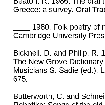
Beaton, R. 1986. The oral t
Greece
: a survey. Oral Tra
____ 1980.
Folk poetry of
Cambridge
University
Pres
Bicknell, D. and Philip, R.
The New Grove Dictionary 
Musicians S. Sadie (
ed
.).
L
675.
Butterworth, C. and Schneid