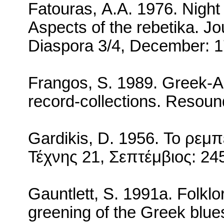
Fatouras
,
A
.
A
. 1976.
Night
Aspects of the rebetika. Jo
Diaspora 3/4, December: 
Frangos, S. 1989.
Greek-A
record-collections.
Resound
Gardikis, D. 1956.
Το ρεμπ
Τέχνης
21,
Σεπτέμβιος
: 24
Gauntlett, S. 1991a. Folklo
greening of the Greek blue