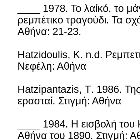
____ 1978. Το λαίκό, το μά
ρεμπέτικο τραγούδι. Τα σχό
Αθήνα: 21-23.
Hatzidoulis
,
K
.
n
.
d
. Ρεμπετ
Νεφέλη: Αθήνα
Hatzipantazis
,
T
. 1986. Τη
ερασταί. Στιγμή: Αθήνα
____ 1984. Η εισβολή του
Αθήνα του 1890. Στιγμή: Α