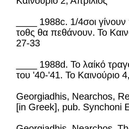
Καινούριο 2, Απρίλιος
____ 1988
c
. 1/4σοι γίνου
τοθς θα πεθάνουν. Το Καιν
27-33
____ 1988
d
. Το λαίκό τρα
του '40-'41.
Το Καινούριο 4
Georgiadhis, Nearchos, Reb
[in Greek], pub.
Synchoni E
Georgiadhis, Nearchos, The