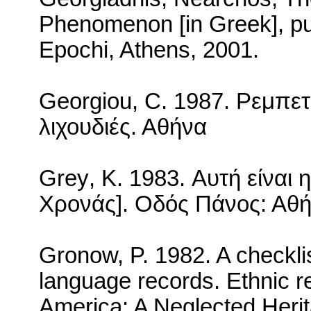
Phenomenon [in Greek], p
Epochi,
Athens
, 2001.
Georgiou
,
C
. 1987. Ρεμπετ
λιχουδιές. Αθήνα
Grey
,
K
. 1983. Αυτή είναι 
Χρονάς]. Οδός Πάνος: Αθ
Gronow, P. 1982.
A checkli
language records.
Ethnic r
America
: A Neglected Heri