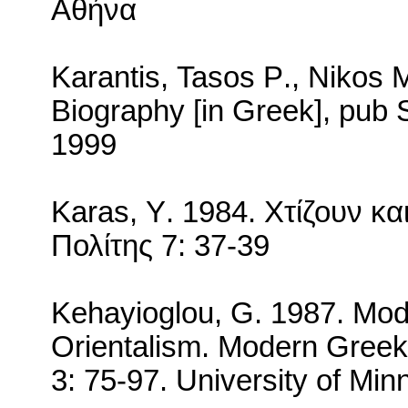
Αθήνα
Karantis
,
Tasos
P
.,
Nikos
M
Biography
[
in
Greek
],
pub
1999
Karas
,
Y
. 1984. Χτίζουν κα
Πολίτης 7: 37-39
Kehayioglou, G. 1987.
Mod
Orientalism.
Modern Greek 
3: 75-97.
University
of
Min