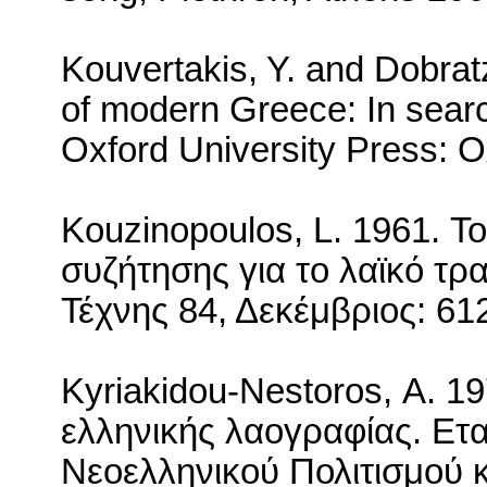
Kouvertakis, Y. and Dobrat
of modern
Greece
: In sear
Oxford
University
Press
:
O
Kouzinopoulos
,
L
. 1961. Τ
συζήτησης για το λαϊκό τ
Τέχνης 84, Δεκέμβριος: 61
Κ
yriakidou
-
Nestoros
,
A
. 1
ελληνικής λαογραφίας. Ετ
Νεοελληνικού Πολιτισμού κ