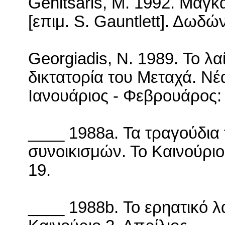
Genitsaris
,
M
. 1992. Μάγκα
[επιμ.
S
.
Gauntlett
]. Δωδώ
Georgiadis
,
N
. 1989.
Το λαί
δικτατορία του Μεταχά. Νέ
Ιανουάριος - Φεβρουάρος:
____ 1988
a
. Τα τραγούδι
συνοικισμών. Το Καινούριο 
19.
____ 1988
b
. Το ερηατικό λ