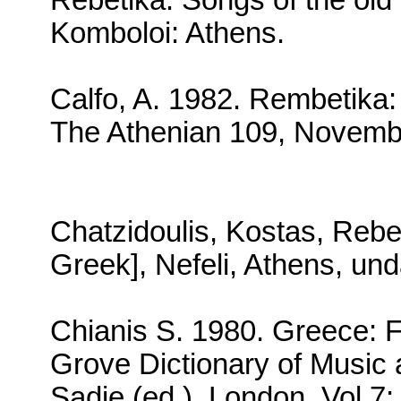
Rebetika: Songs of the old
Komboloi:
Athens
.
Calfo, A. 1982.
Rembetika: 
The Athenian 109, Novembe
Chatzidoulis, Kostas, Rebet
Greek], Nefeli,
Athens
, und
Chianis S. 1980.
Greece
: 
Grove Dictionary of Music 
Sadie (
ed
.).
London
. Vol.7