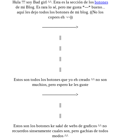
Hula !!! soy Bad girl ^^. Esta es la sección de los
botones
de mi Blog. Es rara lo sé, pero me gusta *---* bueno...
aquí les dejo todos los botones de mi blog. ((No los
copees eh ¬¬))
--------------------------->
||
||
||
||
Estos son todos los botones que yo eh creado ^^ no son
muchios, pero espero ke les guste
--------------------------->
||
||
Estos son los botones ke saké de webs de graficos ^^ no
recuerdos sinseramente cuales son, pero gachias de todos
modos ^^