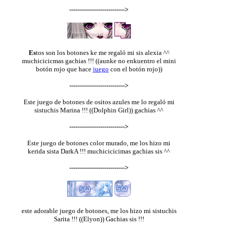
--------------------------->
Es
tos son los botones ke me regaló mi sis alexia ^^
muchicicicmas gachias !!! ((aunke no enkuentro el mini
botón rojo que hace
juego
con el botón rojo))
--------------------------->
Este juego de botones de ositos azules me lo regaló mi
sistuchis Marina !!! ((Dolphin Girl)) gachias ^^
--------------------------->
Este juego de botones color murado, me los hizo mi
kerida sista DarkA !!! muchicicicimas gachias sis ^^
--------------------------->
este adorable juego de botones, me los hizo mi sistuchis
Sarita !!! ((Elyon)) Gachias sis !!!